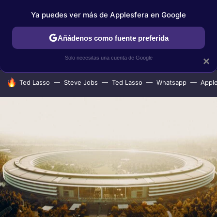
Ya puedes ver más de Applesfera en Google
IPHONE
TUTORIALES
APPLESFERA SELECCIÓN
IOS
Añádenos como fuente preferida
Solo necesitas una cuenta de Google
×
HOY SE HABLA DE
Ted Lasso
Steve Jobs
Ted Lasso
Whatsapp
Appl