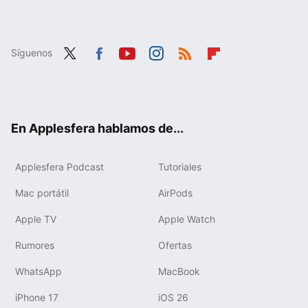
Síguenos
Twit
Fac
You
Inst
RSS
Flip
ter
ebo
tub
agr
boa
ok
e
am
rd
En Applesfera hablamos de...
Applesfera Podcast
Tutoriales
Mac portátil
AirPods
Apple TV
Apple Watch
Rumores
Ofertas
WhatsApp
MacBook
iPhone 17
iOS 26