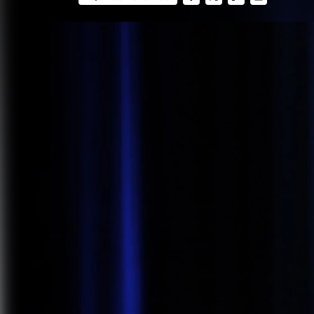
FACEBOOK
TWITTER
FLIPBOARD
E-
MAIL