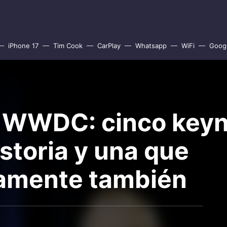
iPhone 17
Tim Cook
CarPlay
Whatsapp
WiFi
Goog
a WWDC: cinco key
istoria y una que
amente también