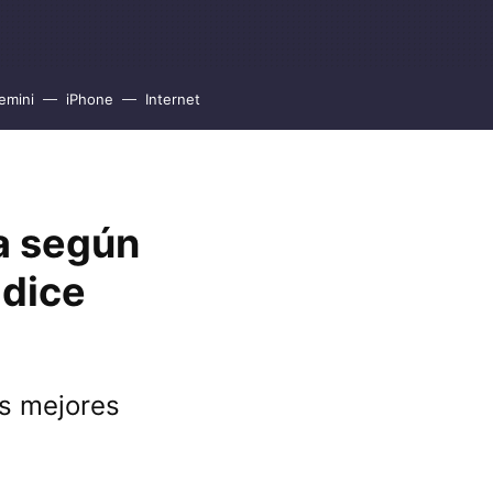
emini
iPhone
Internet
a según
 dice
as mejores
n