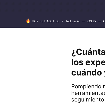
HOY SE HABLA DE
Ted Lasso
iOS 27
C
¿Cuánta
los exp
cuándo 
Rompiendo m
herramientas
seguimiento