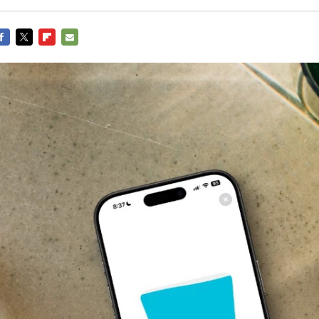
ACEBOOK
TWITTER
FLIPBOARD
E-
MAIL