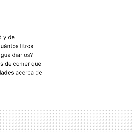
d y de
uántos litros
agua diarios?
és de comer que
dades
acerca de