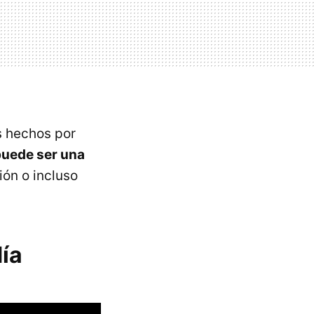
s hechos por
puede ser una
ión o incluso
ía