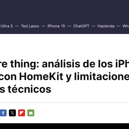
Ultra 3
Ted Lasso
iPhone 15
ChatGPT
Hacienda
Wh
 thing: análisis de los iP
 con HomeKit y limitacion
s técnicos
FACEBOOK
TWITTER
FLIPBOARD
E-
MAIL