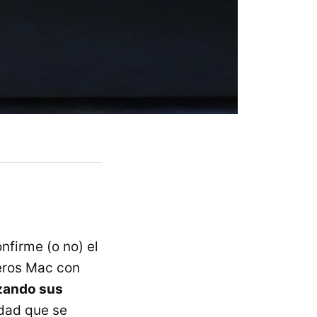
nfirme (o no) el
eros Mac con
nzando sus
idad que se