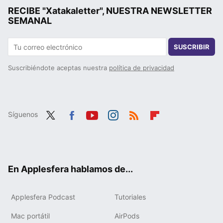
RECIBE "Xatakaletter", NUESTRA NEWSLETTER
SEMANAL
SUSCRIBIR
Suscribiéndote aceptas nuestra
política de privacidad
Síguenos
Twit
Fac
You
Inst
RSS
Flip
ter
ebo
tub
agr
boa
ok
e
am
rd
En Applesfera hablamos de...
Applesfera Podcast
Tutoriales
Mac portátil
AirPods