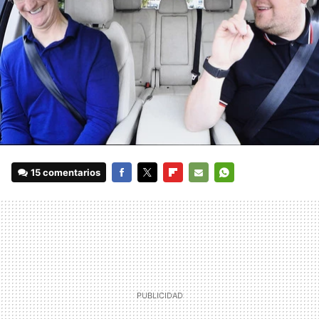
15 comentarios
FACEBOOK
TWITTER
FLIPBOARD
E-
WHATSAPP
MAIL