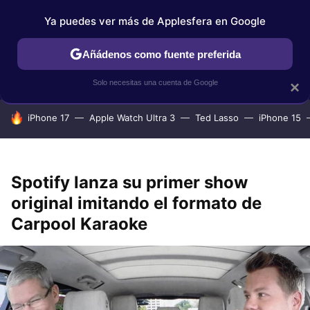
Ya puedes ver más de Applesfera en Google
IPHONE
TUTORIALES
APPLESFERA SELECCIÓN
IOS
Añádenos como fuente preferida
Solo necesitas una cuenta de Google
×
HOY SE HABLA DE
iPhone 17
Apple Watch Ultra 3
Ted Lasso
iPhone 15
Spotify lanza su primer show
original imitando el formato de
Carpool Karaoke