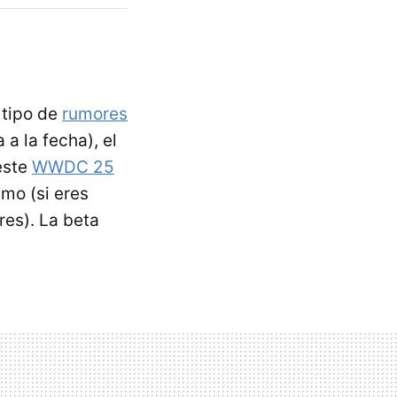
 tipo de
rumores
a la fecha), el
este
WWDC 25
mo (si eres
res). La beta