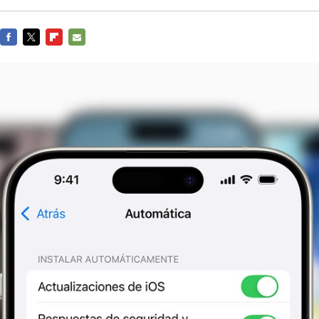
FACEBOOK
TWITTER
FLIPBOARD
E-
MAIL