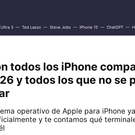
Ultra 3
Ted Lasso
Steve Jobs
iPhone 15
ChatGPT
H
on todos los iPhone compa
26 y todos los que no se 
ar
tema operativo de Apple para iPhone ya
ficialmente y te contamos qué terminal
él