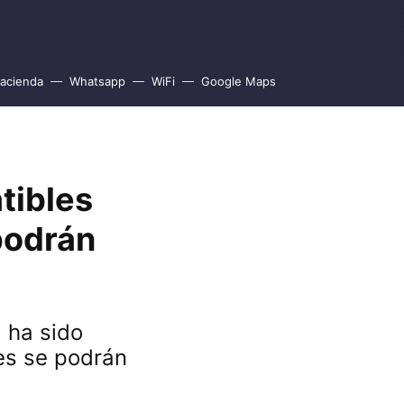
acienda
Whatsapp
WiFi
Google Maps
tibles
podrán
 ha sido
es se podrán