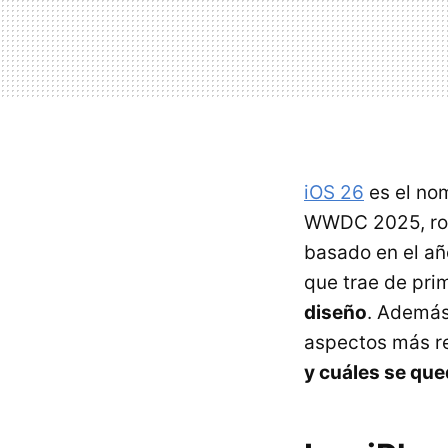
iOS 26
es el no
WWDC 2025, rom
basado en el añ
que trae de pri
diseño
. Además
aspectos más re
y cuáles se que