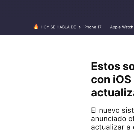
HOY SE HABLA DE
iPhone 17
Apple Watch 
Estos s
con iOS 
actualiz
El nuevo sis
anunciado o
actualizar a 