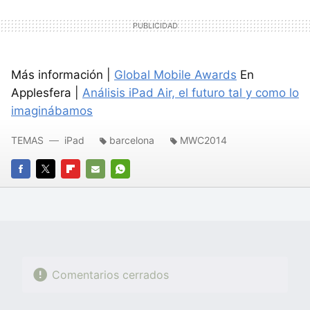
Más información |
Global Mobile Awards
En
Applesfera |
Análisis iPad Air, el futuro tal y como lo
imaginábamos
TEMAS
iPad
barcelona
MWC2014
FACEBOOK
TWITTER
FLIPBOARD
E-
WHATSAPP
MAIL
Comentarios cerrados