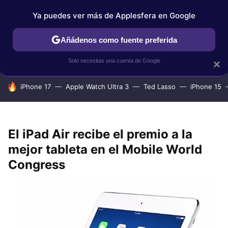
Ya puedes ver más de Applesfera en Google
IPHONE
TUTORIALES
APPLESFERA SELECCIÓN
IOS
Añádenos como fuente preferida
Solo necesitas una cuenta de Google
×
HOY SE HABLA DE
iPhone 17
Apple Watch Ultra 3
Ted Lasso
iPhone 15
El iPad Air recibe el premio a la
mejor tableta en el Mobile World
Congress