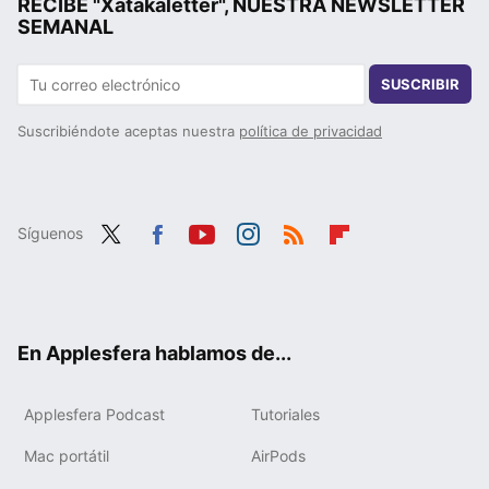
RECIBE "Xatakaletter", NUESTRA NEWSLETTER
SEMANAL
SUSCRIBIR
Suscribiéndote aceptas nuestra
política de privacidad
Síguenos
Twit
Fac
You
Inst
RSS
Flip
ter
ebo
tub
agr
boa
ok
e
am
rd
En Applesfera hablamos de...
Applesfera Podcast
Tutoriales
Mac portátil
AirPods