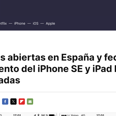
tflix
iPhone
iOS
Apple
s abiertas en España y fe
nto del iPhone SE y iPad 
adas
FACEBOOK
TWITTER
FLIPBOARD
E-
MAIL