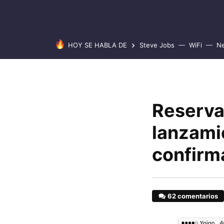
HOY SE HABLA DE
Steve Jobs
WiFi
Ne
Reserva
lanzamie
confirm
62 comentarios