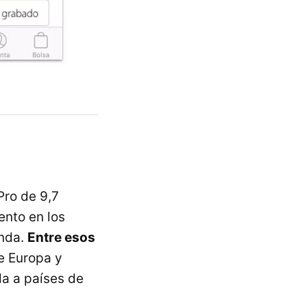
Pro de 9,7
nto en los
unda.
Entre esos
e Europa y
da a países de