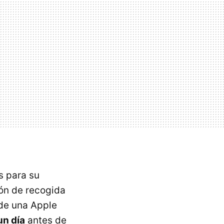
s para su
ión de recogida
 de una Apple
un día
antes de