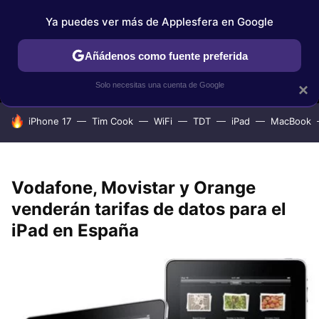
Ya puedes ver más de Applesfera en Google
MENÚ
NUEVO
Añádenos como fuente preferida
IPHONE
TUTORIALES
APPLESFERA SELECCIÓN
IOS
Solo necesitas una cuenta de Google
×
HOY SE HABLA DE
iPhone 17
Tim Cook
WiFi
TDT
iPad
MacBook
Vodafone, Movistar y Orange
venderán tarifas de datos para el
iPad en España