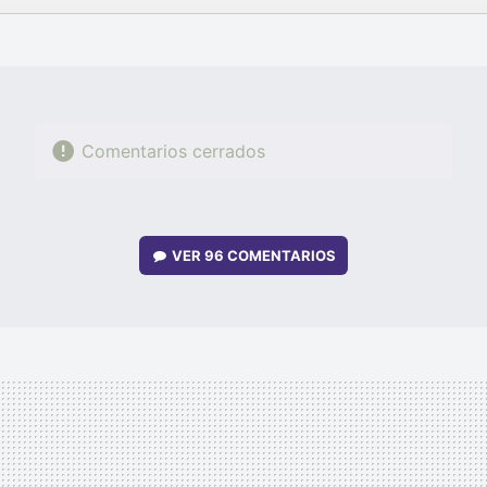
FACEBOOK
TWITTER
FLIPBOARD
E-
WHATSAPP
MAIL
Comentarios cerrados
VER
96 COMENTARIOS