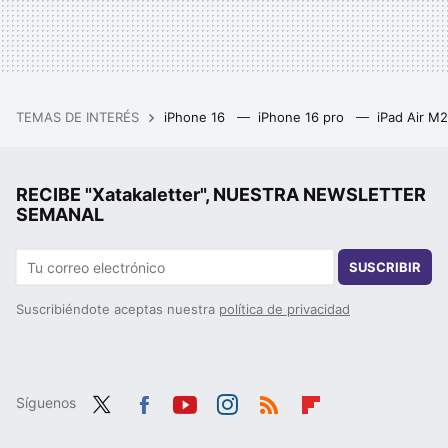
TEMAS DE INTERÉS
iPhone 16
iPhone 16 pro
iPad Air M
RECIBE "Xatakaletter", NUESTRA NEWSLETTER
SEMANAL
SUSCRIBIR
Suscribiéndote aceptas nuestra
política de privacidad
Síguenos
Twit
Fac
You
Inst
RSS
Flip