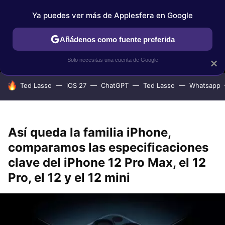
Ya puedes ver más de Applesfera en Google
MENÚ
NUEVO
Añádenos como fuente preferida
IPHONE
TUTORIALES
APPLESFERA SELECCIÓN
IOS
Solo necesitas una cuenta de Google
×
HOY SE HABLA DE
Ted Lasso
iOS 27
ChatGPT
Ted Lasso
Whatsapp
Así queda la familia iPhone,
comparamos las especificaciones
clave del iPhone 12 Pro Max, el 12
Pro, el 12 y el 12 mini