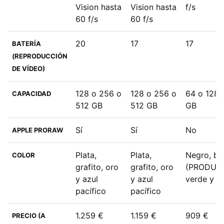
Vision hasta
Vision hasta
f/s
60 f/s
60 f/s
20
17
17
BATERÍA
(REPRODUCCIÓN
DE VÍDEO)
128 o 256 o
128 o 256 o
64 o 128 
CAPACIDAD
512 GB
512 GB
GB
Sí
Sí
No
APPLE PRORAW
Plata,
Plata,
Negro, bl
COLOR
grafito, oro
grafito, oro
(PRODUCT
y azul
y azul
verde y a
pacífico
pacífico
1.259 €
1.159 €
909 €
PRECIO (A