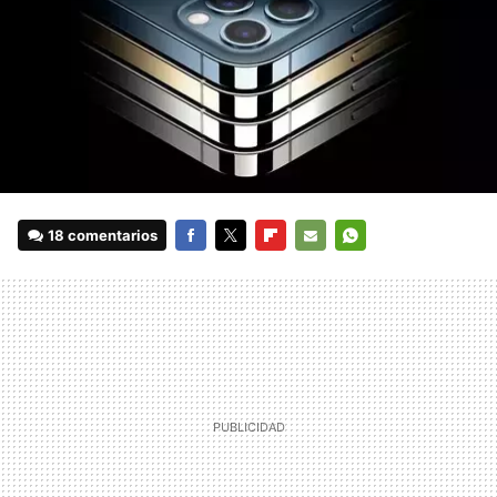
18 comentarios
FACEBOOK
TWITTER
FLIPBOARD
E-
WHATSAPP
MAIL