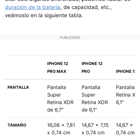
duración de la batería
, de capacidad, etc.,
veámoslo en la siguiente tabla.
IPHONE 12
IPHONE 12
PRO MAX
PRO
IPHONE 12
Pantalla
Pantalla
Pantalla 
PANTALLA
Super
Super
Retina XD
Retina XDR
Retina XDR
6,1″
de 6,7″
de 6,1″
16,08 x 7,81
14,67 x 7,15
14,67 x 7,
TAMAÑO
x 0,74 cm
x 0,74 cm
0,74 cm