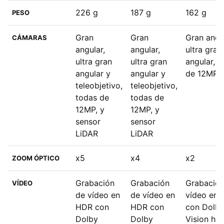
226 g
187 g
162 g
PESO
Gran
Gran
Gran angu
CÁMARAS
angular,
angular,
ultra gran
ultra gran
ultra gran
angular, 
angular y
angular y
de 12MP
teleobjetivo,
teleobjetivo,
todas de
todas de
12MP, y
12MP, y
sensor
sensor
LiDAR
LiDAR
x5
x4
x2
ZOOM ÓPTICO
Grabación
Grabación
Grabación
VÍDEO
de vídeo en
de vídeo en
vídeo en
HDR con
HDR con
con Dolb
Dolby
Dolby
Vision ha