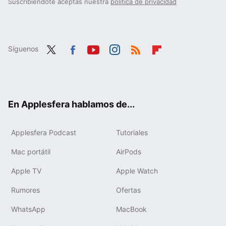
Suscribiéndote aceptas nuestra
política de privacidad
Síguenos
Twit
Fac
You
Inst
RSS
Flip
ter
ebo
tub
agr
boa
ok
e
am
rd
En Applesfera hablamos de...
Applesfera Podcast
Tutoriales
Mac portátil
AirPods
Apple TV
Apple Watch
Rumores
Ofertas
WhatsApp
MacBook