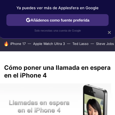
Ya puedes ver más de Applesfera en Google
IPHONE
TUTORIALES
APPLESFERA SELECCIÓN
IOS
Añádenos como fuente preferida
Solo necesitas una cuenta de Google
×
HOY SE HABLA DE
iPhone 17
Apple Watch Ultra 3
Ted Lasso
Steve Jobs
Cómo poner una llamada en espera
en el iPhone 4