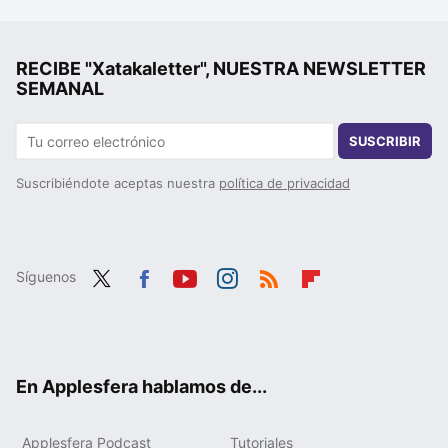
RECIBE "Xatakaletter", NUESTRA NEWSLETTER
SEMANAL
SUSCRIBIR
Suscribiéndote aceptas nuestra
política de privacidad
Síguenos
Twit
Fac
You
Inst
RSS
Flip
ter
ebo
tub
agr
boa
ok
e
am
rd
En Applesfera hablamos de...
Applesfera Podcast
Tutoriales