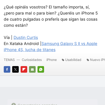
¿Qué opináis vosotros? El tamaño importa, sí,
¿pero para mal o para bien? ¿Queréis un iPhone 5
de cuatro pulgadas o preferís que sigan las cosas
como están?
Vía |
Dustin Curtis
En Xataka Android |
Samsung Galaxy S II vs Apple
iPhone 4S, lucha de titanes
TEMAS
Curiosidades
iPhone
Usabilidad
Nuevo iP
FACEBOOK
TWITTER
FLIPBOARD
E-
WHATSAPP
MAIL