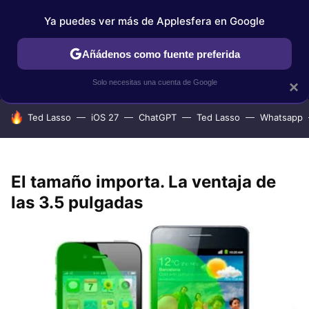
Ya puedes ver más de Applesfera en Google
IPHONE
TUTORIALES
APPLESFERA SELECCIÓN
IOS
Añádenos como fuente preferida
Solo necesitas una cuenta de Google
×
HOY SE HABLA DE
Ted Lasso
iOS 27
ChatGPT
Ted Lasso
Whatsapp
El tamaño importa. La ventaja de
las 3.5 pulgadas