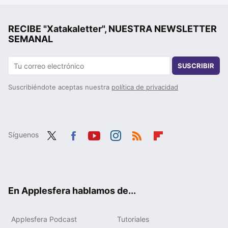
RECIBE "Xatakaletter", NUESTRA NEWSLETTER
SEMANAL
SUSCRIBIR
Suscribiéndote aceptas nuestra
política de privacidad
Síguenos
Twit
Fac
You
Inst
RSS
Flip
ter
ebo
tub
agr
boa
ok
e
am
rd
En Applesfera hablamos de...
Applesfera Podcast
Tutoriales