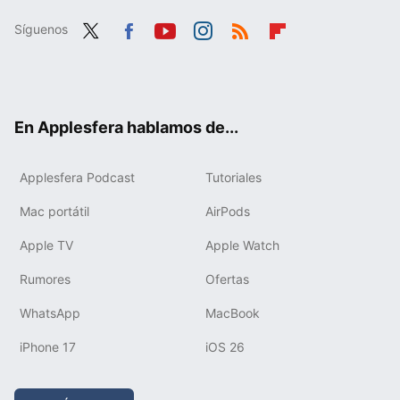
Síguenos
Twit
Fac
You
Inst
RSS
Flip
ter
ebo
tub
agr
boa
ok
e
am
rd
En Applesfera hablamos de...
Applesfera Podcast
Tutoriales
Mac portátil
AirPods
Apple TV
Apple Watch
Rumores
Ofertas
WhatsApp
MacBook
iPhone 17
iOS 26