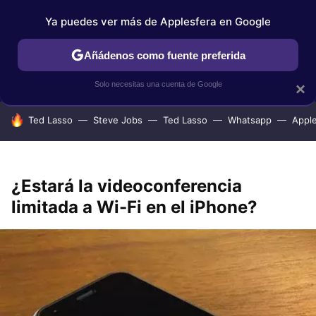
Ya puedes ver más de Applesfera en Google
IPHONE
TUTORIALES
APPLESFERA SELECCIÓN
IOS
Añádenos como fuente preferida
Solo necesitas una cuenta de Google
×
HOY SE HABLA DE
Ted Lasso
Steve Jobs
Ted Lasso
Whatsapp
Appl
¿Estará la videoconferencia
limitada a Wi-Fi en el iPhone?