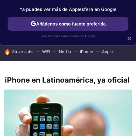
Ya puedes ver más de Applesfera en Google
IPHONE
TUTORIALES
APPLESFERA SELECCIÓN
IOS
Añádenos como fuente preferida
Solo necesitas una cuenta de Google
×
HOY SE HABLA DE
Steve Jobs
WiFi
Netflix
iPhone
Apple
iPhone en Latinoamérica, ya oficial