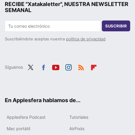
RECIBE "Xatakaletter", NUESTRA NEWSLETTER
SEMANAL
SUSCRIBIR
Suscribiéndote aceptas nuestra
política de privacidad
Síguenos
Twit
Fac
You
Inst
RSS
Flip
ter
ebo
tub
agr
boa
ok
e
am
rd
En Applesfera hablamos de...
Applesfera Podcast
Tutoriales
Mac portátil
AirPods