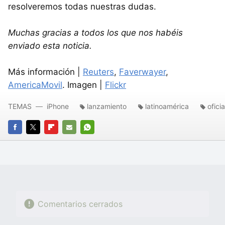
resolveremos todas nuestras dudas.
Muchas gracias a todos los que nos habéis
enviado esta noticia.
Más información |
Reuters
,
Faverwayer
,
AmericaMovil
. Imagen |
Flickr
TEMAS
iPhone
lanzamiento
latinoamérica
oficia
FACEBOOK
TWITTER
FLIPBOARD
E-
WHATSAPP
MAIL
Comentarios cerrados