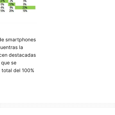
a de smartphones
uentras la
ecen destacadas
n que se
 total del 100%