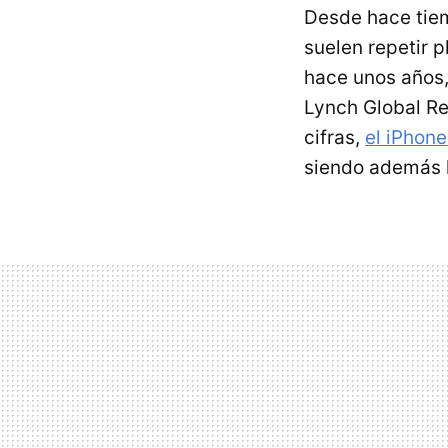
Desde hace tie
suelen repetir 
hace unos años,
Lynch Global Re
cifras,
el iPhon
siendo además l