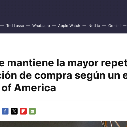
Ted Lasso
Whatsapp
Apple Watch
Netflix
Gemini
e mantiene la mayor repet
nción de compra según un 
 of America
FACEBOOK
TWITTER
FLIPBOARD
E-
MAIL