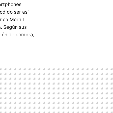
artphones
odido ser así
ica Merrill
n. Según sus
ción de compra,