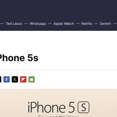
Ted Lasso
Whatsapp
Apple Watch
Netflix
Gemini
Phone 5s
FACEBOOK
TWITTER
FLIPBOARD
E-
MAIL