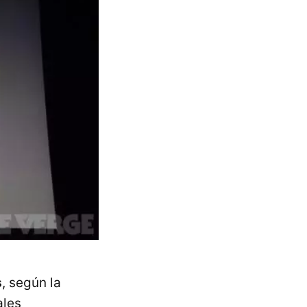
s
, según la
ales