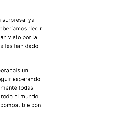
a sorpresa, ya
deberíamos decir
an visto por la
se les han dado
perábais un
eguir esperando.
amente todas
n todo el mundo
 compatible con