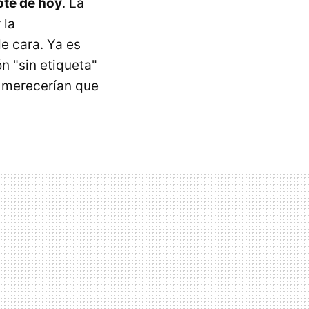
ote de hoy
. La
 la
e cara. Ya es
n "sin etiqueta"
i merecerían que