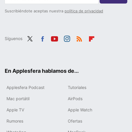
Suscribiéndote aceptas nuestra
política de privacidad
Síguenos
Twit
Fac
You
Inst
RSS
Flip
ter
ebo
tub
agr
boa
ok
e
am
rd
En Applesfera hablamos de...
Applesfera Podcast
Tutoriales
Mac portátil
AirPods
Apple TV
Apple Watch
Rumores
Ofertas