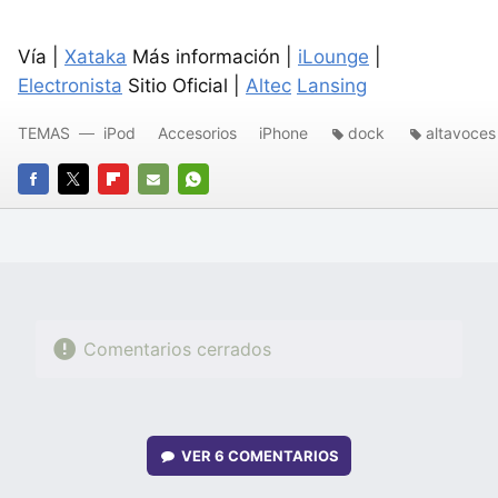
Vía |
Xataka
Más información |
iLounge
|
Electronista
Sitio Oficial |
Altec
Lansing
TEMAS
iPod
Accesorios
iPhone
dock
altavoces
FACEBOOK
TWITTER
FLIPBOARD
E-
WHATSAPP
MAIL
Comentarios cerrados
VER
6 COMENTARIOS