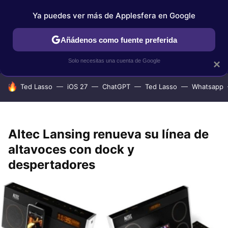
Ya puedes ver más de Applesfera en Google
IPHONE
TUTORIALES
APPLESFERA SELECCIÓN
IOS
Añádenos como fuente preferida
Solo necesitas una cuenta de Google
×
HOY SE HABLA DE
Ted Lasso
iOS 27
ChatGPT
Ted Lasso
Whatsapp
Altec Lansing renueva su línea de
altavoces con dock y
despertadores