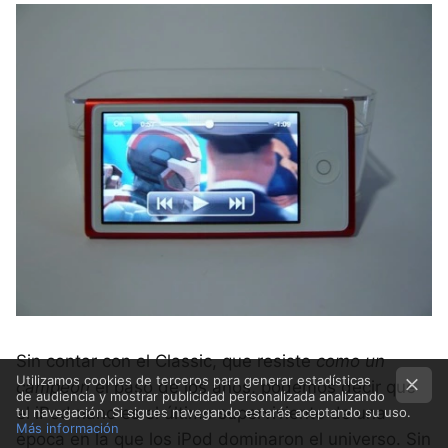
Sin contar con el Classic, que resiste
como un
Utilizamos cookies de terceros para generar estadísticas
campeón
el paso de los años, podemos decir que
de audiencia y mostrar publicidad personalizada analizando
el iPod nano es el último superviviente de una
tu navegación. Si sigues navegando estarás aceptando su uso.
Más información
época en la que los iPod dominaron el universo. Sin