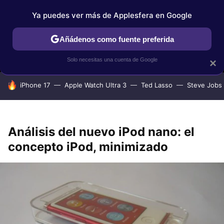
Ya puedes ver más de Applesfera en Google
MENÚ
NUEVO
Añádenos como fuente preferida
IPHONE
TUTORIALES
APPLESFERA SELECCIÓN
IOS
Solo necesitas una cuenta de Google
×
HOY SE HABLA DE
iPhone 17
Apple Watch Ultra 3
Ted Lasso
Steve Jobs
Análisis del nuevo iPod nano: el
concepto iPod, minimizado