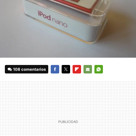
108 comentarios
FACEBOOK
TWITTER
FLIPBOARD
E-
WHATSAPP
MAIL