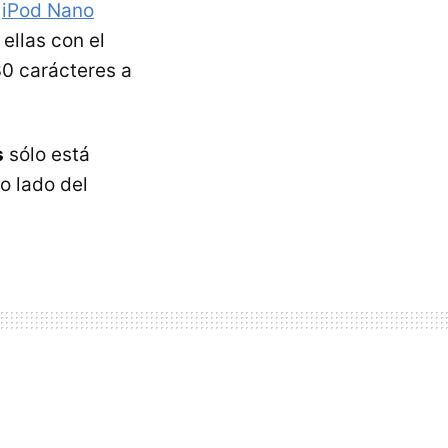
l
iPod Nano
 ellas con el
30 carácteres a
s
sólo está
o lado del