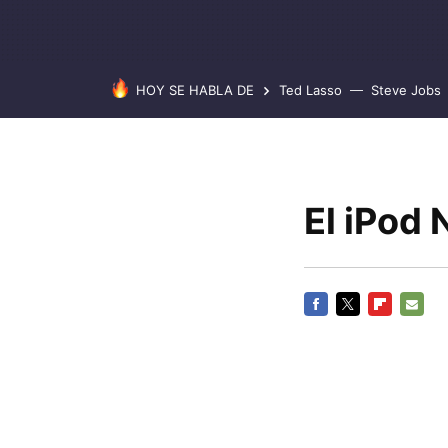
HOY SE HABLA DE
Ted Lasso
Steve Jobs
El iPod
FACEBOOK
TWITTER
FLIPBOARD
E-
MAIL