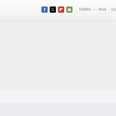
TEMAS
iPod
Cu
FACEBOOK
TWITTER
FLIPBOARD
E-
MAIL