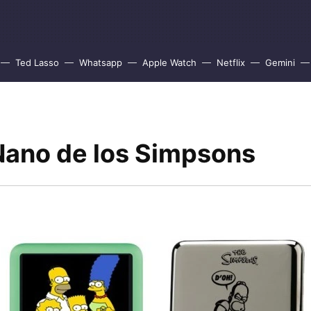
Ted Lasso
Whatsapp
Apple Watch
Netflix
Gemini
 Nano de los Simpsons