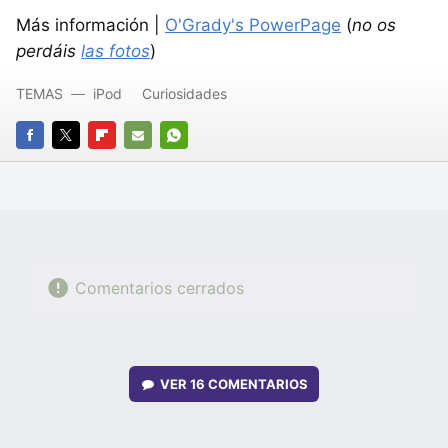
Más información |
O'Grady's PowerPage
(
no os
perdáis
las fotos
)
TEMAS
iPod
Curiosidades
FACEBOOK
TWITTER
FLIPBOARD
E-
WHATSAPP
MAIL
Comentarios cerrados
VER
16 COMENTARIOS