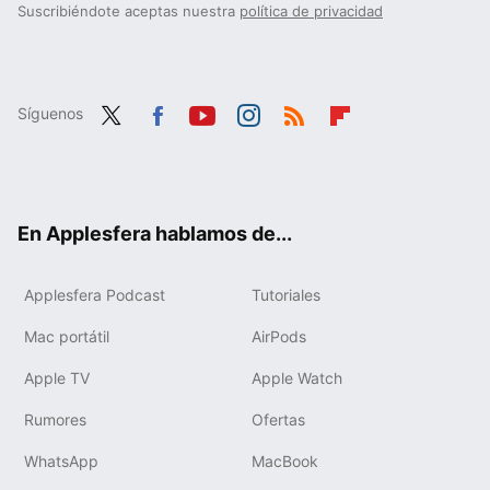
Suscribiéndote aceptas nuestra
política de privacidad
Síguenos
Twit
Fac
You
Inst
RSS
Flip
ter
ebo
tub
agr
boa
ok
e
am
rd
En Applesfera hablamos de...
Applesfera Podcast
Tutoriales
Mac portátil
AirPods
Apple TV
Apple Watch
Rumores
Ofertas
WhatsApp
MacBook