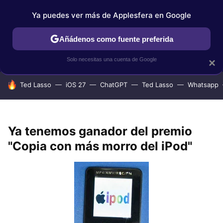
Ya puedes ver más de Applesfera en Google
IPHONE
TUTORIALES
APPLESFERA SELECCIÓN
IOS
Añádenos como fuente preferida
Solo necesitas una cuenta de Google
×
HOY SE HABLA DE
Ted Lasso
iOS 27
ChatGPT
Ted Lasso
Whatsapp
Ya tenemos ganador del premio
"Copia con más morro del iPod"