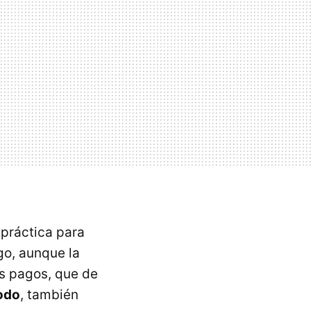
 práctica para
go, aunque la
os pagos, que de
odo
, también