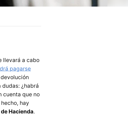
 llevará a cabo
drá pagarse
a devolución
a dudas: ¿habrá
n cuenta que no
e hecho, hay
e de Hacienda
.