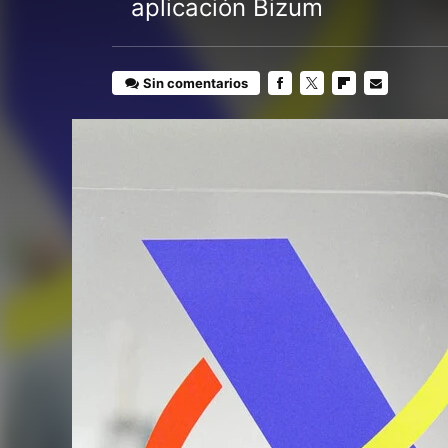
aplicación Bizum
Sin comentarios
FACEBOOK
TWITTER
FLIPBOARD
E-
MAIL