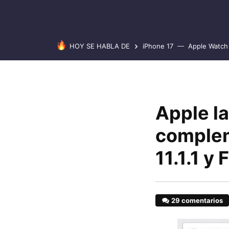
HOY SE HABLA DE
iPhone 17
Apple Watch 
Apple l
complem
11.1.1 
29 comentarios