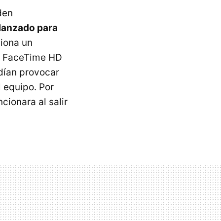
den
 lanzado para
ciona un
a FaceTime HD
dían provocar
 equipo. Por
cionara al salir