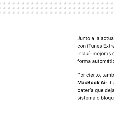
Junto a la actu
con iTunes Extr
incluír mejoras
forma automática
Por cierto, tam
MacBook Air
. 
batería que dej
sistema o bloque