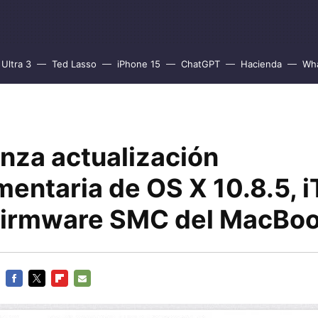
Ultra 3
Ted Lasso
iPhone 15
ChatGPT
Hacienda
Wh
anza actualización
entaria de OS X 10.8.5, 
y Firmware SMC del MacBoo
FACEBOOK
TWITTER
FLIPBOARD
E-
MAIL