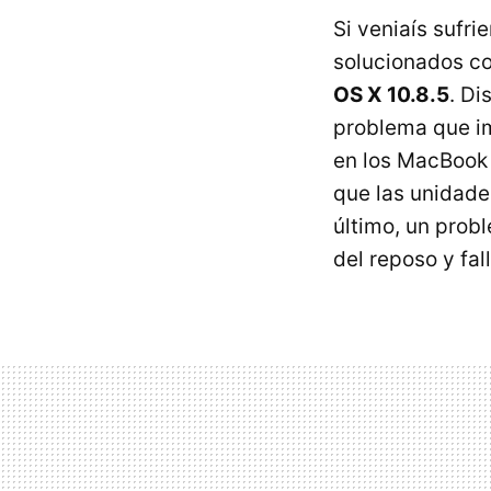
Si veniaís sufr
solucionados c
OS X 10.8.5
. Di
problema que i
en los MacBook
que las unidade
último, un prob
del reposo y fa