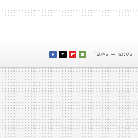
TEMAS
macOS
FACEBOOK
TWITTER
FLIPBOARD
E-
MAIL