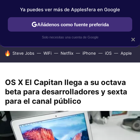
Ya puedes ver más de Applesfera en Google
IPHONE
TUTORIALES
APPLESFERA SELECCIÓN
IOS
Añádenos como fuente preferida
Solo necesitas una cuenta de Google
×
HOY SE HABLA DE
Steve Jobs
WiFi
Netflix
iPhone
iOS
Apple
OS X El Capitan llega a su octava
beta para desarrolladores y sexta
para el canal público