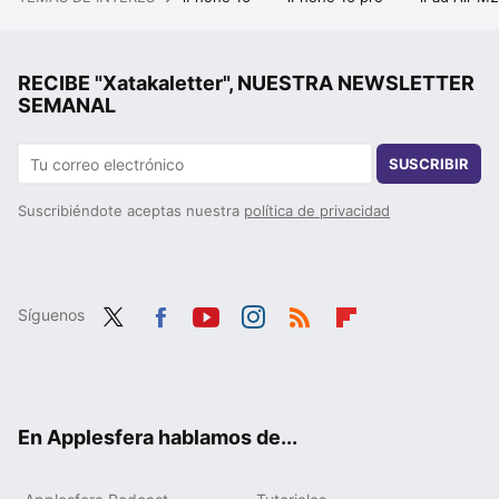
RECIBE "Xatakaletter", NUESTRA NEWSLETTER
SEMANAL
SUSCRIBIR
Suscribiéndote aceptas nuestra
política de privacidad
Síguenos
Twit
Fac
You
Inst
RSS
Flip
ter
ebo
tub
agr
boa
ok
e
am
rd
En Applesfera hablamos de...