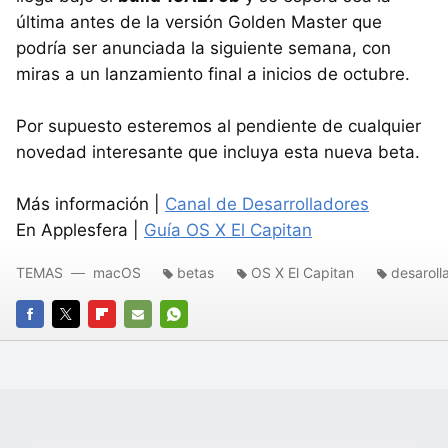
última antes de la versión Golden Master que
podría ser anunciada la siguiente semana, con
miras a un lanzamiento final a inicios de octubre.
Por supuesto esteremos al pendiente de cualquier
novedad interesante que incluya esta nueva beta.
Más información |
Canal de Desarrolladores
En Applesfera |
Guía OS X El Capitan
TEMAS
macOS
betas
OS X El Capitan
desaroll
FACEBOOK
TWITTER
FLIPBOARD
E-
WHATSAPP
MAIL