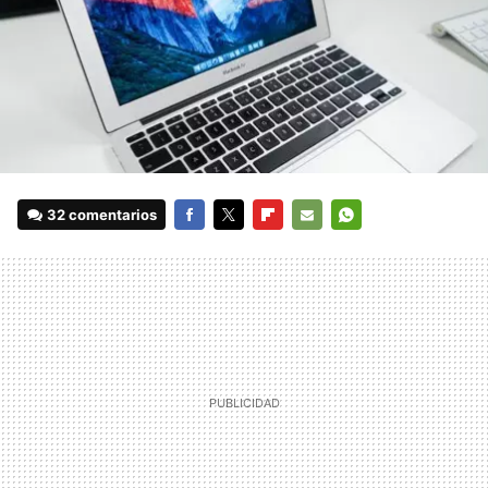
32 comentarios
FACEBOOK
TWITTER
FLIPBOARD
E-
WHATSAPP
MAIL