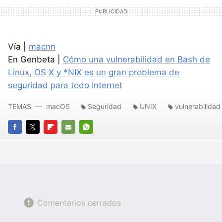
Vía |
macnn
En Genbeta |
Cómo una vulnerabilidad en Bash de
Linux, OS X y *NIX es un gran problema de
seguridad para todo Internet
TEMAS
macOS
Seguridad
UNIX
vulnerabilidad
FACEBOOK
TWITTER
FLIPBOARD
E-
WHATSAPP
MAIL
Comentarios cerrados