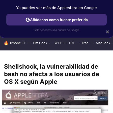
Ya puedes ver más de Applesfera en Google
IPHONE
TUTORIALES
APPLESFERA SELECCIÓN
IOS
Añádenos como fuente preferida
Solo necesitas una cuenta de Google
×
HOY SE HABLA DE
iPhone 17
Tim Cook
WiFi
TDT
iPad
MacBook
Shellshock, la vulnerabilidad de
bash no afecta a los usuarios de
OS X según Apple