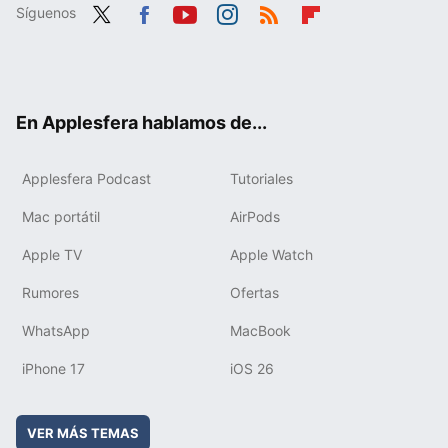
Síguenos
Twit
Fac
You
Inst
RSS
Flip
ter
ebo
tub
agr
boa
ok
e
am
rd
En Applesfera hablamos de...
Applesfera Podcast
Tutoriales
Mac portátil
AirPods
Apple TV
Apple Watch
Rumores
Ofertas
WhatsApp
MacBook
iPhone 17
iOS 26
VER MÁS TEMAS