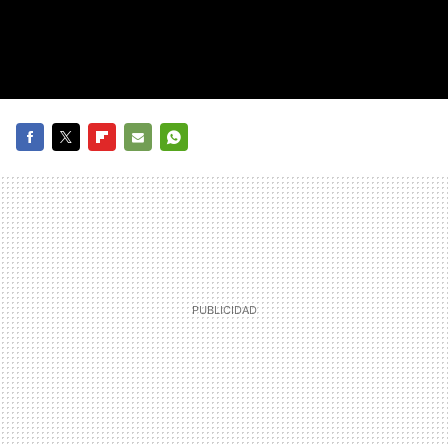
FACEBOOK
TWITTER
FLIPBOARD
E-
WHATSAPP
MAIL