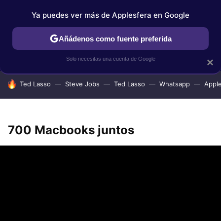
Ya puedes ver más de Applesfera en Google
IPHONE
TUTORIALES
APPLESFERA SELECCIÓN
IOS
Añádenos como fuente preferida
Solo necesitas una cuenta de Google
×
HOY SE HABLA DE
Ted Lasso
Steve Jobs
Ted Lasso
Whatsapp
Appl
700 Macbooks juntos