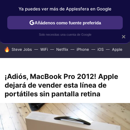
Ya puedes ver más de Applesfera en Google
IPHONE
TUTORIALES
APPLESFERA SELECCIÓN
IOS
Añádenos como fuente preferida
Solo necesitas una cuenta de Google
×
HOY SE HABLA DE
Steve Jobs
WiFi
Netflix
iPhone
iOS
Apple
¡Adiós, MacBook Pro 2012! Apple
dejará de vender esta línea de
portátiles sin pantalla retina