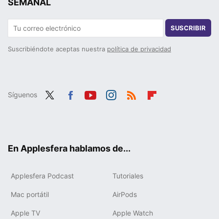
SEMANAL
SUSCRIBIR
Suscribiéndote aceptas nuestra
política de privacidad
Síguenos
Twit
Fac
You
Inst
RSS
Flip
ter
ebo
tub
agr
boa
ok
e
am
rd
En Applesfera hablamos de...
Applesfera Podcast
Tutoriales
Mac portátil
AirPods
Apple TV
Apple Watch