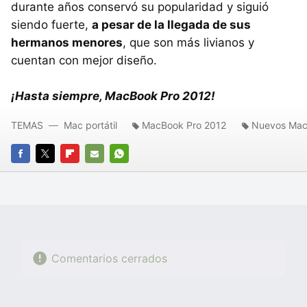
durante años conservó su popularidad y siguió
siendo fuerte,
a pesar de la llegada de sus
hermanos menores
, que son más livianos y
cuentan con mejor diseño.
¡Hasta siempre, MacBook Pro 2012!
TEMAS
Mac portátil
MacBook Pro 2012
Nuevos Mac
FACEBOOK
TWITTER
FLIPBOARD
E-
WHATSAPP
MAIL
Comentarios cerrados