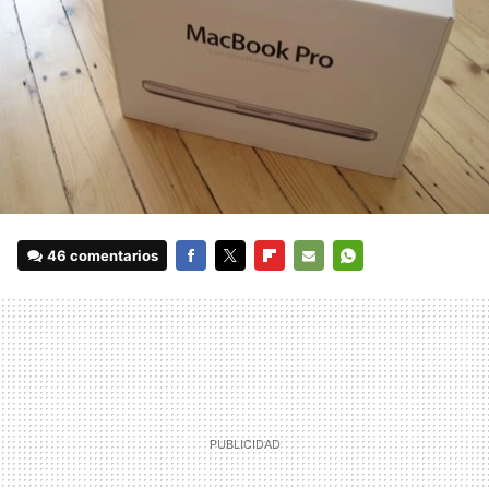
46 comentarios
FACEBOOK
TWITTER
FLIPBOARD
E-
WHATSAPP
MAIL