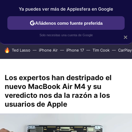
Ya puedes ver más de Applesfera en Google
IPHONE
TUTORIALES
APPLESFERA SELECCIÓN
IOS
Añádenos como fuente preferida
Solo necesitas una cuenta de Google
×
HOY SE HABLA DE
Ted Lasso
iPhone Air
iPhone 17
Tim Cook
CarPlay
Los expertos han destripado el
nuevo MacBook Air M4 y su
veredicto nos da la razón a los
usuarios de Apple