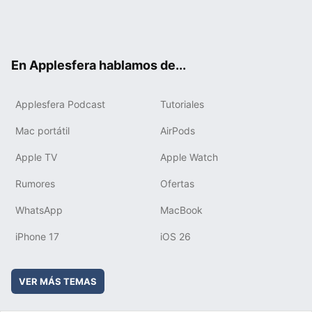
Twit
Fac
You
Inst
RSS
Flip
ter
ebo
tub
agr
boa
ok
e
am
rd
En Applesfera hablamos de...
Applesfera Podcast
Tutoriales
Mac portátil
AirPods
Apple TV
Apple Watch
Rumores
Ofertas
WhatsApp
MacBook
iPhone 17
iOS 26
VER MÁS TEMAS