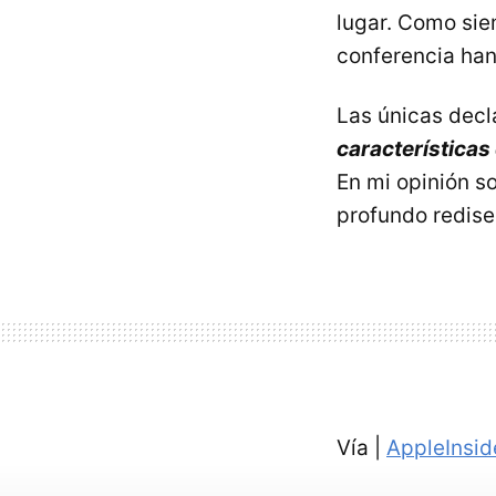
lugar. Como sie
conferencia ha
Las únicas decl
características
En mi opinión s
profundo redise
Vía |
AppleInsid