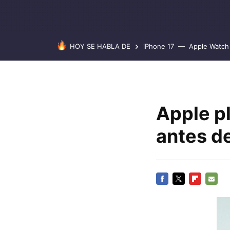
HOY SE HABLA DE
iPhone 17
Apple Watch 
Apple pl
antes d
FACEBOOK
TWITTER
FLIPBOARD
E-
MAIL