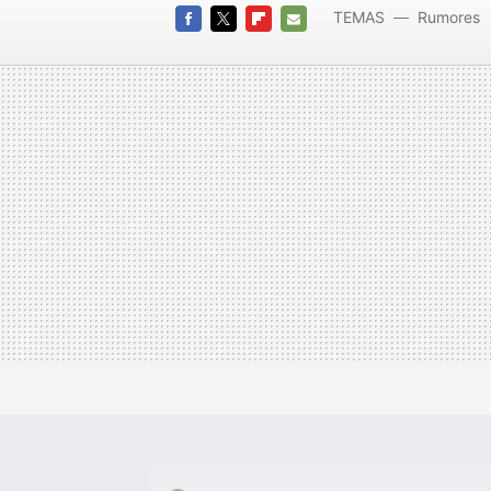
TEMAS
Rumores
FACEBOOK
TWITTER
FLIPBOARD
E-
MAIL