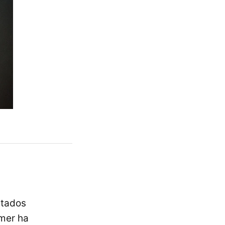
ltados
imer ha