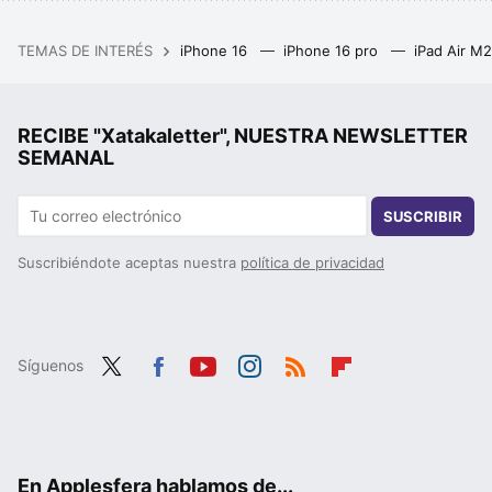
TEMAS DE INTERÉS
iPhone 16
iPhone 16 pro
iPad Air M
RECIBE "Xatakaletter", NUESTRA NEWSLETTER
SEMANAL
SUSCRIBIR
Suscribiéndote aceptas nuestra
política de privacidad
Síguenos
Twit
Fac
You
Inst
RSS
Flip
ter
ebo
tub
agr
boa
ok
e
am
rd
En Applesfera hablamos de...