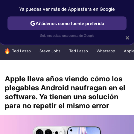
Ya puedes ver más de Applesfera en Google
IPHONE
TUTORIALES
APPLESFERA SELECCIÓN
IOS
Añádenos como fuente preferida
Solo necesitas una cuenta de Google
×
HOY SE HABLA DE
Ted Lasso
Steve Jobs
Ted Lasso
Whatsapp
Appl
Apple lleva años viendo cómo los
plegables Android naufragan en el
software. Ya tienen una solución
para no repetir el mismo error