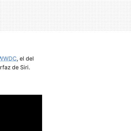
a WWDC
, el del
rfaz de Siri.