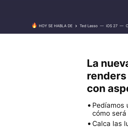
HOY SE HABLA DE
Ted Lasso
iOS 27
C
La nueva
renders 
con asp
Pedíamos u
cómo será
Calca las 