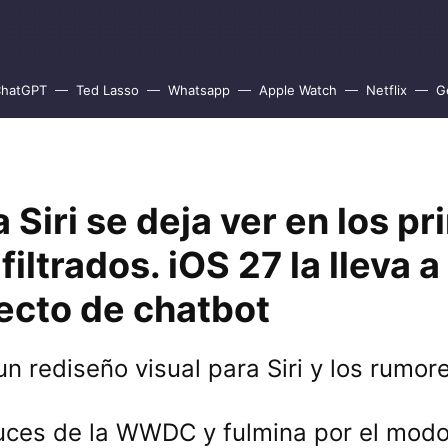
hatGPT
Ted Lasso
Whatsapp
Apple Watch
Netflix
G
 Siri se deja ver en los p
filtrados. iOS 27 la lleva 
ecto de chatbot
n rediseño visual para Siri y los rumor
luces de la WWDC y fulmina por el modo