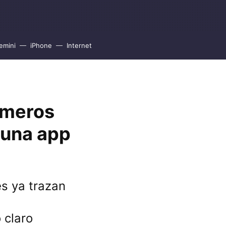
emini
iPhone
Internet
rimeros
a una app
es ya trazan
 claro