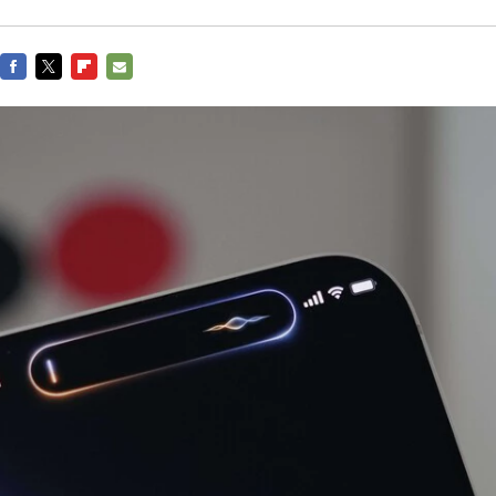
FACEBOOK
TWITTER
FLIPBOARD
E-
MAIL