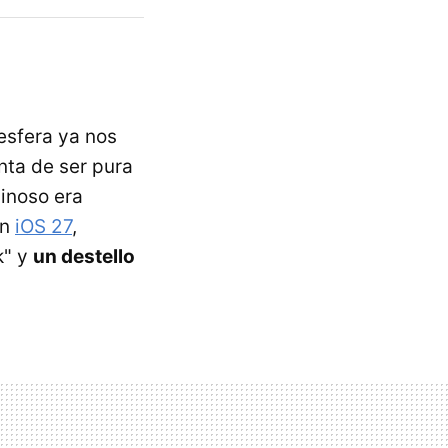
esfera ya nos
nta de ser pura
inoso era
en
iOS 27
,
k" y
un destello