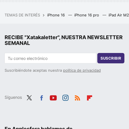
TEMAS DE INTERÉS
iPhone 16
iPhone 16 pro
iPad Air M
RECIBE "Xatakaletter", NUESTRA NEWSLETTER
SEMANAL
SUSCRIBIR
Suscribiéndote aceptas nuestra
política de privacidad
Síguenos
Twit
Fac
You
Inst
RSS
Flip
ter
ebo
tub
agr
boa
ok
e
am
rd
En Applesfera hablamos de...