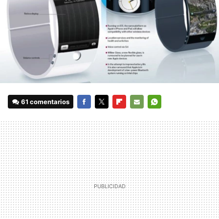
61 comentarios
FACEBOOK
TWITTER
FLIPBOARD
E-
WHATSAPP
MAIL