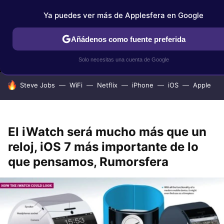
Ya puedes ver más de Applesfera en Google
MENÚ
NUEVO
Añádenos como fuente preferida
IPHONE
TUTORIALES
APPLESFERA SELECCIÓN
IOS
Solo necesitas una cuenta de Google
HOY SE HABLA DE
Steve Jobs
WiFi
Netflix
iPhone
iOS
Apple
El iWatch será mucho más que un
reloj, iOS 7 más importante de lo
que pensamos, Rumorsfera