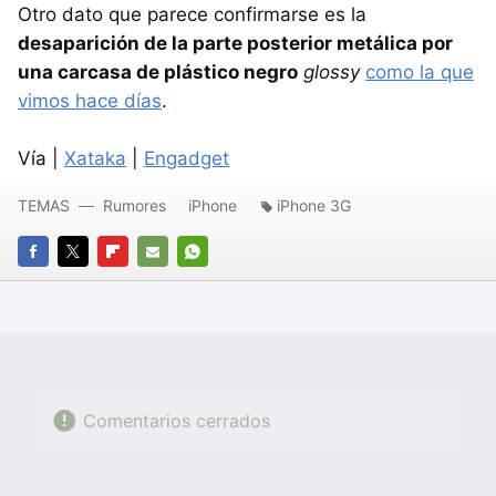
Otro dato que parece confirmarse es la
desaparición de la parte posterior metálica por
una carcasa de plástico negro
glossy
como la que
vimos hace días
.
Vía |
Xataka
|
Engadget
TEMAS
Rumores
iPhone
iPhone 3G
FACEBOOK
TWITTER
FLIPBOARD
E-
WHATSAPP
MAIL
Comentarios cerrados