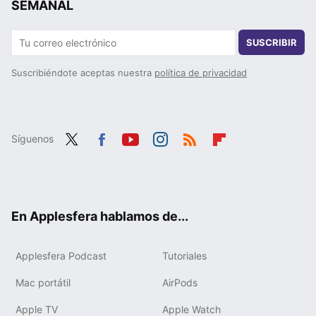
SEMANAL
SUSCRIBIR
Suscribiéndote aceptas nuestra
política de privacidad
Síguenos
Twit
Fac
You
Inst
RSS
Flip
ter
ebo
tub
agr
boa
ok
e
am
rd
En Applesfera hablamos de...
Applesfera Podcast
Tutoriales
Mac portátil
AirPods
Apple TV
Apple Watch