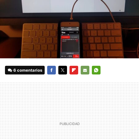
6 comentarios
FACEBOOK
TWITTER
FLIPBOARD
E-
WHATSAPP
MAIL