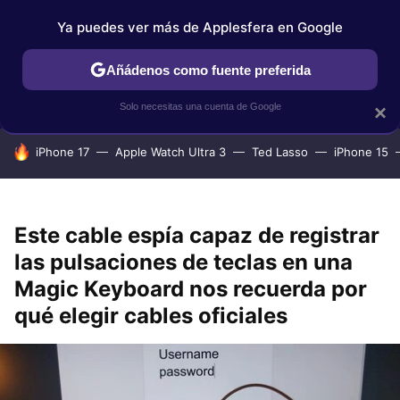
Ya puedes ver más de Applesfera en Google
IPHONE
TUTORIALES
APPLESFERA SELECCIÓN
IOS
Añádenos como fuente preferida
Solo necesitas una cuenta de Google
×
HOY SE HABLA DE
iPhone 17
Apple Watch Ultra 3
Ted Lasso
iPhone 15
Este cable espía capaz de registrar
las pulsaciones de teclas en una
Magic Keyboard nos recuerda por
qué elegir cables oficiales