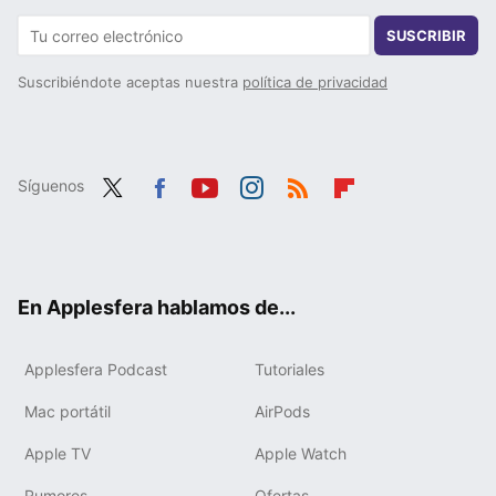
SUSCRIBIR
Suscribiéndote aceptas nuestra
política de privacidad
Síguenos
Twit
Fac
You
Inst
RSS
Flip
ter
ebo
tub
agr
boa
ok
e
am
rd
En Applesfera hablamos de...
Applesfera Podcast
Tutoriales
Mac portátil
AirPods
Apple TV
Apple Watch
Rumores
Ofertas