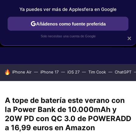
Ya puedes ver más de Applesfera en Google
Añádenos como fuente preferida
Solo necesitas una cuenta de Google
×
GUÍAS DE COMPRA
COMPARATIVAS APPLE VS OTROS
OF
HOY SE HABLA DE
iPhone Air
iPhone 17
iOS 27
Tim Cook
ChatGPT
A tope de batería este verano con
la Power Bank de 10.000mAh y
20W PD con QC 3.0 de POWERADD
a 16,99 euros en Amazon