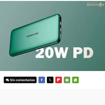
Sin comentarios
FACEBOOK
TWITTER
FLIPBOARD
E-
WHATSAPP
MAIL