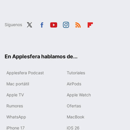
Síguenos
Twit
Fac
You
Inst
RSS
Flip
ter
ebo
tub
agr
boa
ok
e
am
rd
En Applesfera hablamos de...
Applesfera Podcast
Tutoriales
Mac portátil
AirPods
Apple TV
Apple Watch
Rumores
Ofertas
WhatsApp
MacBook
iPhone 17
iOS 26