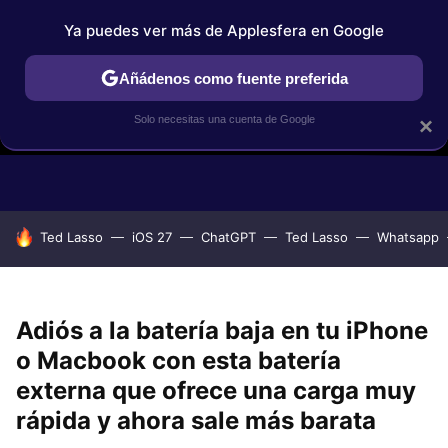
Ya puedes ver más de Applesfera en Google
Añádenos como fuente preferida
Solo necesitas una cuenta de Google
×
GUÍAS DE COMPRA
COMPARATIVAS APPLE VS OTROS
OF
HOY SE HABLA DE
Ted Lasso
iOS 27
ChatGPT
Ted Lasso
Whatsapp
Adiós a la batería baja en tu iPhone
o Macbook con esta batería
externa que ofrece una carga muy
rápida y ahora sale más barata