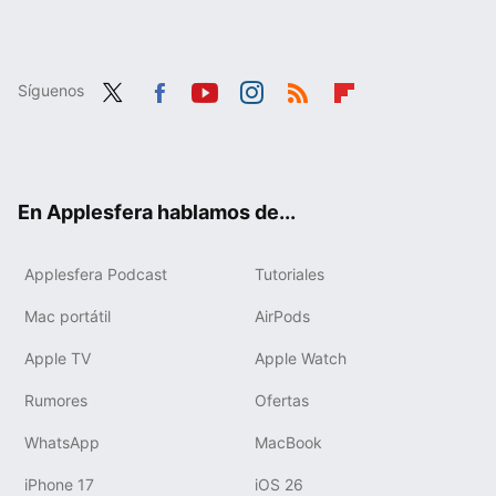
Síguenos
Twit
Fac
You
Inst
RSS
Flip
ter
ebo
tub
agr
boa
ok
e
am
rd
En Applesfera hablamos de...
Applesfera Podcast
Tutoriales
Mac portátil
AirPods
Apple TV
Apple Watch
Rumores
Ofertas
WhatsApp
MacBook
iPhone 17
iOS 26