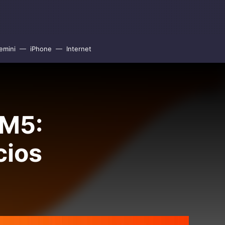
emini
iPhone
Internet
XM5:
cios