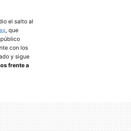
o el salto al
ax
, que
 público
te con los
ado y sigue
s frente a