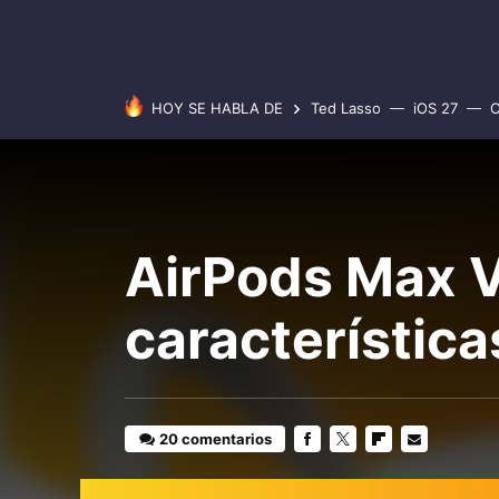
HOY SE HABLA DE
Ted Lasso
iOS 27
C
AirPods Max
característica
20 comentarios
FACEBOOK
TWITTER
FLIPBOARD
E-
MAIL