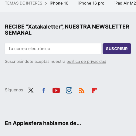
TEMAS DE INTERÉS
iPhone 16
iPhone 16 pro
iPad Air M
RECIBE "Xatakaletter", NUESTRA NEWSLETTER
SEMANAL
SUSCRIBIR
Suscribiéndote aceptas nuestra
política de privacidad
Síguenos
Twit
Fac
You
Inst
RSS
Flip
ter
ebo
tub
agr
boa
ok
e
am
rd
En Applesfera hablamos de...