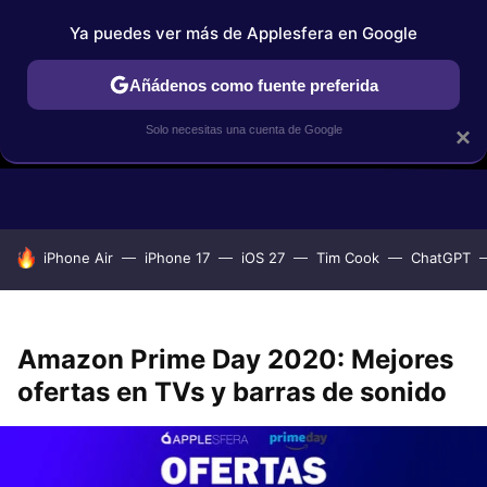
Ya puedes ver más de Applesfera en Google
Añádenos como fuente preferida
Solo necesitas una cuenta de Google
×
GUÍAS DE COMPRA
COMPARATIVAS APPLE VS OTROS
OF
HOY SE HABLA DE
iPhone Air
iPhone 17
iOS 27
Tim Cook
ChatGPT
Amazon Prime Day 2020: Mejores
ofertas en TVs y barras de sonido