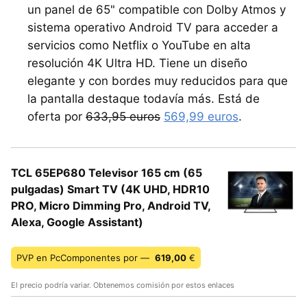
un panel de 65" compatible con Dolby Atmos y
sistema operativo Android TV para acceder a
servicios como Netflix o YouTube en alta
resolución 4K Ultra HD. Tiene un diseño
elegante y con bordes muy reducidos para que
la pantalla destaque todavía más. Está de
oferta por
633,95 euros
569,99 euros
.
TCL 65EP680 Televisor 165 cm (65
pulgadas) Smart TV (4K UHD, HDR10
PRO, Micro Dimming Pro, Android TV,
Alexa, Google Assistant)
PVP en PcComponentes por —
619,00
€
El precio podría variar. Obtenemos comisión por estos enlaces