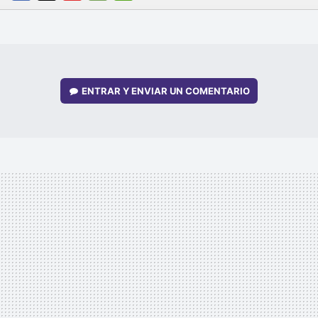
FACEBOOK
TWITTER
FLIPBOARD
E-
WHATSAPP
MAIL
ENTRAR Y ENVIAR UN COMENTARIO