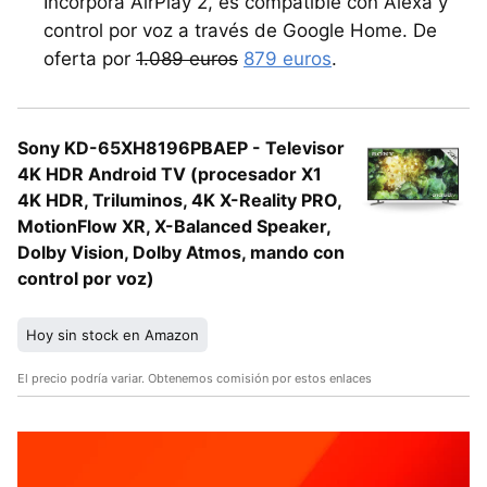
Incorpora AirPlay 2, es compatible con Alexa y
control por voz a través de Google Home. De
oferta por
1.089 euros
879 euros
.
Sony KD-65XH8196PBAEP - Televisor
4K HDR Android TV (procesador X1
4K HDR, Triluminos, 4K X-Reality PRO,
MotionFlow XR, X-Balanced Speaker,
Dolby Vision, Dolby Atmos, mando con
control por voz)
Hoy sin stock en Amazon
El precio podría variar. Obtenemos comisión por estos enlaces