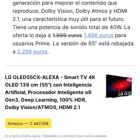
generación para mejorar el contenido que
reproduce, Dolby Vision, Dolby Atmos y HDMI
2.1, una característica muy útil para el futuro.
Tiene una potencia de sonido total de 40W. La
oferta lo deja a
1.999 euros
1.496 euros
para
usuarios Prime. La versión de 65" está rebajada
a
2.299 euros
.
LG OLED55CX-ALEXA - Smart TV 4K
OLED 139 cm (55") con Inteligencia
Artificial, Procesador Inteligente α9
Gen3, Deep Learning, 100% HDR,
Dolby Vision/ATMOS, HDMI 2.1
Amazon — 2.447,00€
El precio podría variar. Obtenemos comisión por estos enlaces