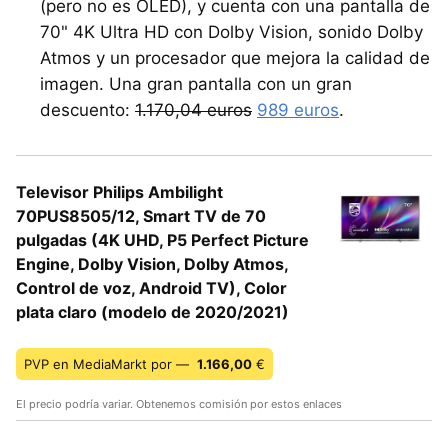
(pero no es OLED), y cuenta con una pantalla de
70" 4K Ultra HD con Dolby Vision, sonido Dolby
Atmos y un procesador que mejora la calidad de
imagen. Una gran pantalla con un gran
descuento:
1.170,04 euros
989 euros
.
Televisor Philips Ambilight
70PUS8505/12, Smart TV de 70
pulgadas (4K UHD, P5 Perfect Picture
Engine, Dolby Vision, Dolby Atmos,
Control de voz, Android TV), Color
plata claro (modelo de 2020/2021)
PVP en MediaMarkt por —
1.166,00
€
El precio podría variar. Obtenemos comisión por estos enlaces