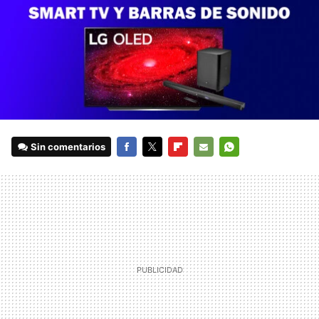
Sin comentarios
FACEBOOK
TWITTER
FLIPBOARD
E-
WHATSAPP
MAIL