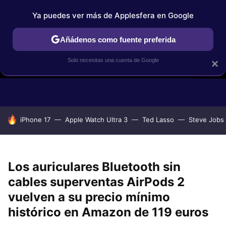
Ya puedes ver más de Applesfera en Google
Añádenos como fuente preferida
Solo necesitas una cuenta de Google
×
GUÍAS DE COMPRA
COMPARATIVAS APPLE VS OTROS
OF
HOY SE HABLA DE
iPhone 17
Apple Watch Ultra 3
Ted Lasso
Steve Jobs
Los auriculares Bluetooth sin
cables superventas AirPods 2
vuelven a su precio mínimo
histórico en Amazon de 119 euros