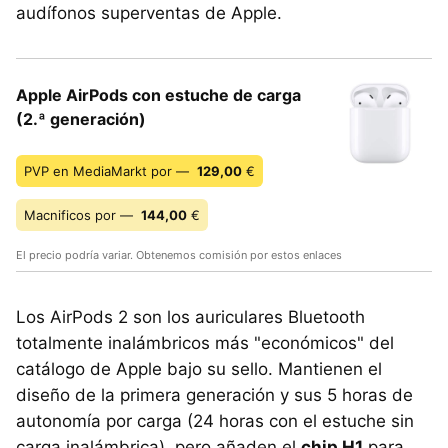
audífonos superventas de Apple.
Apple AirPods con estuche de carga
(2.ª generación)
PVP en MediaMarkt por —
129,00
€
Macnificos por —
144,00
€
El precio podría variar. Obtenemos comisión por estos enlaces
Los AirPods 2 son los auriculares Bluetooth
totalmente inalámbricos más "económicos" del
catálogo de Apple bajo su sello. Mantienen el
diseño de la primera generación y sus 5 horas de
autonomía por carga (24 horas con el estuche sin
carga inalámbrica), pero añaden el
chip H1
para