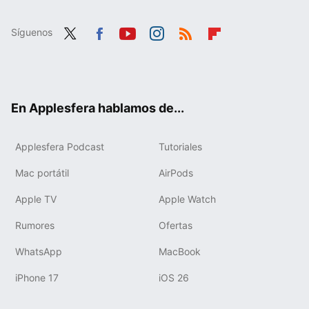
Síguenos
Twit
Fac
You
Inst
RSS
Flip
ter
ebo
tub
agr
boa
ok
e
am
rd
En Applesfera hablamos de...
Applesfera Podcast
Tutoriales
Mac portátil
AirPods
Apple TV
Apple Watch
Rumores
Ofertas
WhatsApp
MacBook
iPhone 17
iOS 26