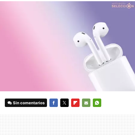
Sin comentarios
FACEBOOK
TWITTER
FLIPBOARD
E-
WHATSAPP
MAIL