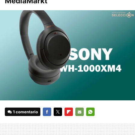
MediaMarkt
1 comentario
FACEBOOK
TWITTER
FLIPBOARD
E-
WHATSAPP
MAIL