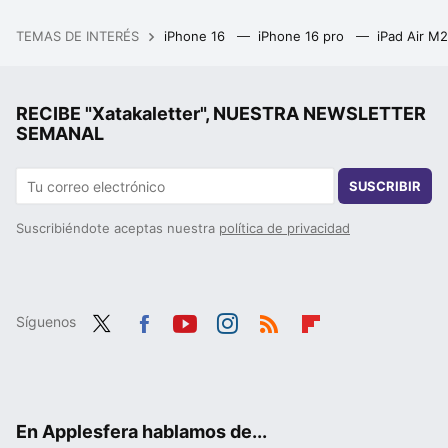
TEMAS DE INTERÉS
iPhone 16
iPhone 16 pro
iPad Air M
RECIBE "Xatakaletter", NUESTRA NEWSLETTER
SEMANAL
SUSCRIBIR
Suscribiéndote aceptas nuestra
política de privacidad
Síguenos
Twit
Fac
You
Inst
RSS
Flip
ter
ebo
tub
agr
boa
ok
e
am
rd
En Applesfera hablamos de...