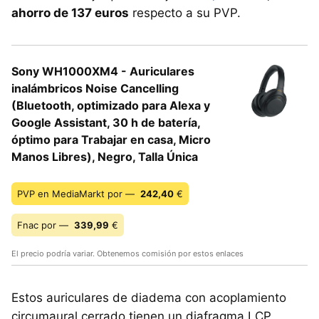
ahorro de 137 euros
respecto a su PVP.
Sony WH1000XM4 - Auriculares
inalámbricos Noise Cancelling
(Bluetooth, optimizado para Alexa y
Google Assistant, 30 h de batería,
óptimo para Trabajar en casa, Micro
Manos Libres), Negro, Talla Única
PVP en MediaMarkt por —
242,40
€
Fnac por —
339,99
€
El precio podría variar. Obtenemos comisión por estos enlaces
Estos auriculares de diadema con acoplamiento
circumaural cerrado tienen un diafragma LCP