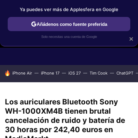
Ya puedes ver más de Applesfera en Google
Añádenos como fuente preferida
Solo necesitas una cuenta de Google
×
GUÍAS DE COMPRA
COMPARATIVAS APPLE VS OTROS
OF
HOY SE HABLA DE
iPhone Air
iPhone 17
iOS 27
Tim Cook
ChatGPT
Los auriculares Bluetooth Sony
WH-1000XM4B tienen brutal
cancelación de ruido y batería de
30 horas por 242,40 euros en