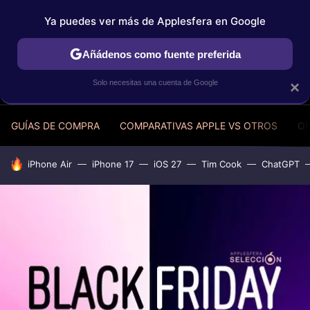
Ya puedes ver más de Applesfera en Google
MENÚ
NUEVO
Añádenos como fuente preferida
Solo necesitas una cuenta de Google
×
GUÍAS DE COMPRA
COMPARATIVAS APPLE VS OTROS
OF
HOY SE HABLA DE
iPhone Air
iPhone 17
iOS 27
Tim Cook
ChatGPT