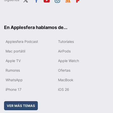
Twit
Fac
You
Inst
RSS
Flip
ter
ebo
tub
agr
boa
ok
e
am
rd
En Applesfera hablamos de...
Applesfera Podcast
Tutoriales
Mac portátil
AirPods
Apple TV
Apple Watch
Rumores
Ofertas
WhatsApp
MacBook
iPhone 17
iOS 26
VER MÁS TEMAS