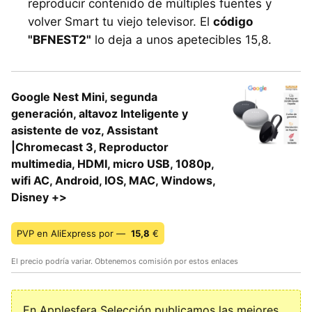
reproducir contenido de múltiples fuentes y
volver Smart tu viejo televisor. El
código
"BFNEST2"
lo deja a unos apetecibles 15,8.
Google Nest Mini, segunda
generación, altavoz Inteligente y
asistente de voz, Assistant
|Chromecast 3, Reproductor
multimedia, HDMI, micro USB, 1080p,
wifi AC, Android, IOS, MAC, Windows,
Disney +>
PVP en AliExpress por —
15,8
€
El precio podría variar. Obtenemos comisión por estos enlaces
En Applesfera Selección publicamos las mejores