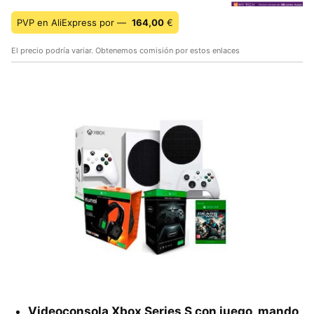
PVP en AliExpress por —
164,00
€
El precio podría variar. Obtenemos comisión por estos enlaces
Videoconsola Xbox Series S con juego, mando