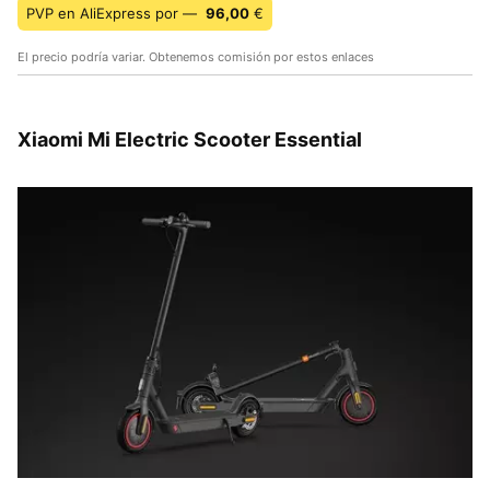
PVP en AliExpress por —
96,00
€
El precio podría variar. Obtenemos comisión por estos enlaces
Xiaomi Mi Electric Scooter Essential