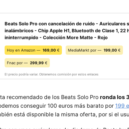
Beats Solo Pro con cancelación de ruido - Auriculares 
inalámbricos - Chip Apple H1, Bluetooth de Clase 1, 22
ininterrumpido - Colección More Matte - Rojo
Hoy en Amazon —
169,00
€
MediaMarkt por —
199,00
€
Fnac por —
299,99
€
El precio podría variar. Obtenemos comisión por estos enlaces
nta recomendado de los Beats Solo Pro
ronda los 
odemos conseguir 100 euros más barato por
199 
én está disponible la misma oferta, por si el usua