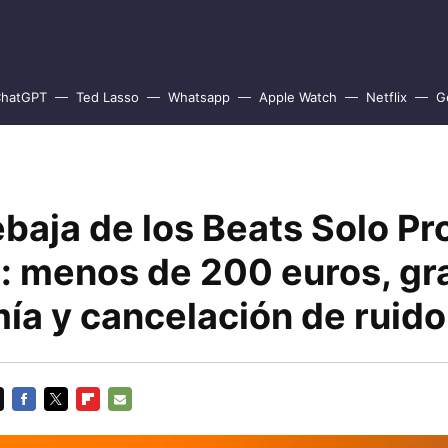
hatGPT
Ted Lasso
Whatsapp
Apple Watch
Netflix
G
ebaja de los Beats Solo Pr
 menos de 200 euros, gr
ía y cancelación de ruido
FACEBOOK
TWITTER
FLIPBOARD
E-
MAIL