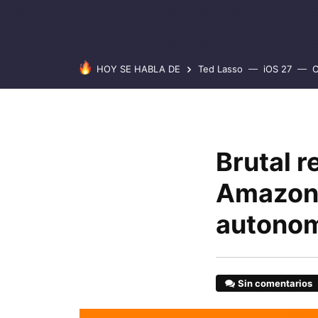
HOY SE HABLA DE
Ted Lasso
iOS 27
C
Brutal r
Amazon:
autonom
Sin comentarios