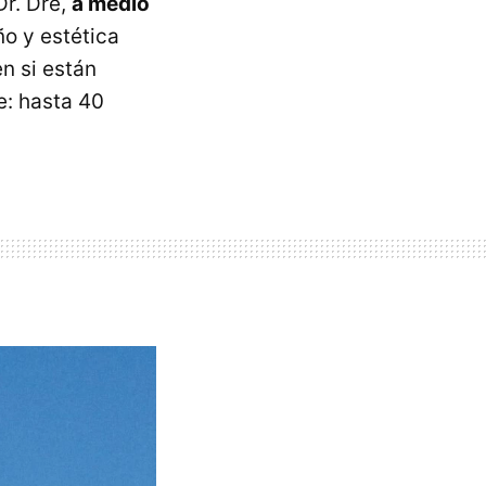
Dr. Dre,
a medio
ño y estética
n si están
e: hasta 40