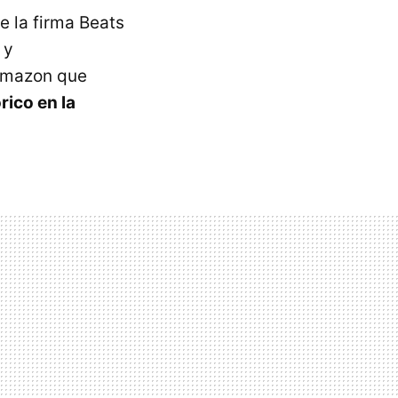
e la firma Beats
 y
 Amazon que
rico en la