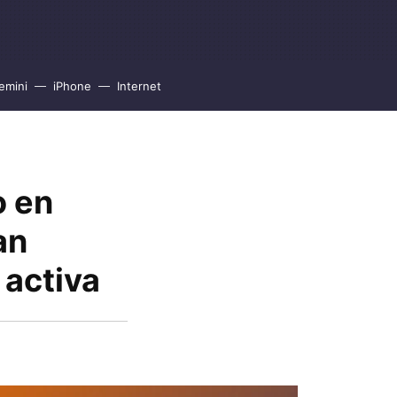
emini
iPhone
Internet
o en
an
 activa