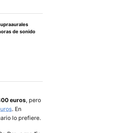
supraaurales
 horas de sonido
300 euros
, pero
euros
. En
rio lo prefiere.