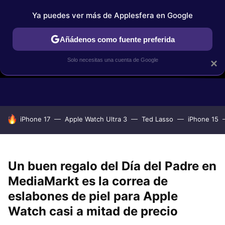
Ya puedes ver más de Applesfera en Google
Añádenos como fuente preferida
Solo necesitas una cuenta de Google
×
GUÍAS DE COMPRA
COMPARATIVAS APPLE VS OTROS
OF
HOY SE HABLA DE
iPhone 17
Apple Watch Ultra 3
Ted Lasso
iPhone 15
Un buen regalo del Día del Padre en
MediaMarkt es la correa de
eslabones de piel para Apple
Watch casi a mitad de precio