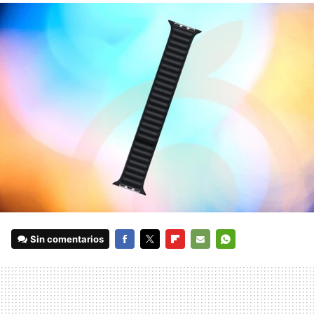
Sin comentarios
FACEBOOK
TWITTER
FLIPBOARD
E-
WHATSAPP
MAIL