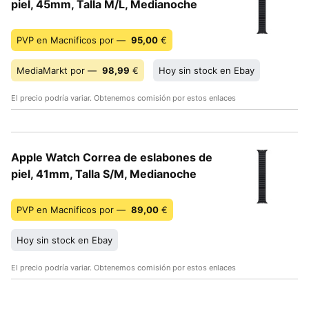
piel, 45mm, Talla M/L, Medianoche
PVP en Macnificos por —
95,00
€
MediaMarkt por —
98,99
€
Hoy sin stock en Ebay
El precio podría variar. Obtenemos comisión por estos enlaces
Apple Watch Correa de eslabones de
piel, 41mm, Talla S/M, Medianoche
PVP en Macnificos por —
89,00
€
Hoy sin stock en Ebay
El precio podría variar. Obtenemos comisión por estos enlaces