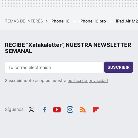
TEMAS DE INTERÉS
iPhone 16
iPhone 16 pro
iPad Air M
RECIBE "Xatakaletter", NUESTRA NEWSLETTER
SEMANAL
SUSCRIBIR
Suscribiéndote aceptas nuestra
política de privacidad
Síguenos
Twit
Fac
You
Inst
RSS
Flip
ter
ebo
tub
agr
boa