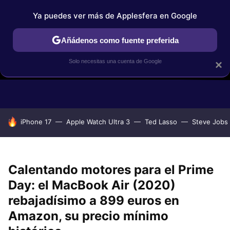
Ya puedes ver más de Applesfera en Google
Añádenos como fuente preferida
Solo necesitas una cuenta de Google
×
GUÍAS DE COMPRA
COMPARATIVAS APPLE VS OTROS
OF
HOY SE HABLA DE
iPhone 17
Apple Watch Ultra 3
Ted Lasso
Steve Jobs
Calentando motores para el Prime
Day: el MacBook Air (2020)
rebajadísimo a 899 euros en
Amazon, su precio mínimo