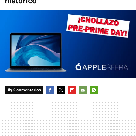
histórico
2 comentarios
FACEBOOK
TWITTER
FLIPBOARD
E-
WHATSAPP
MAIL