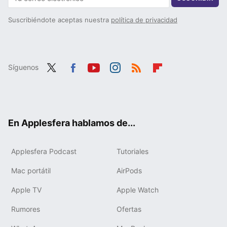
Suscribiéndote aceptas nuestra
política de privacidad
Síguenos
Twit
Fac
You
Inst
RSS
Flip
ter
ebo
tub
agr
boa
ok
e
am
rd
En Applesfera hablamos de...
Applesfera Podcast
Tutoriales
Mac portátil
AirPods
Apple TV
Apple Watch
Rumores
Ofertas