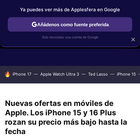
Ya puedes ver más de Applesfera en Google
Añádenos como fuente preferida
Solo necesitas una cuenta de Google
×
GUÍAS DE COMPRA
COMPARATIVAS APPLE VS OTROS
OF
HOY SE HABLA DE
iPhone 17
Apple Watch Ultra 3
Ted Lasso
iPhone 15
Nuevas ofertas en móviles de
Apple. Los iPhone 15 y 16 Plus
rozan su precio más bajo hasta la
fecha