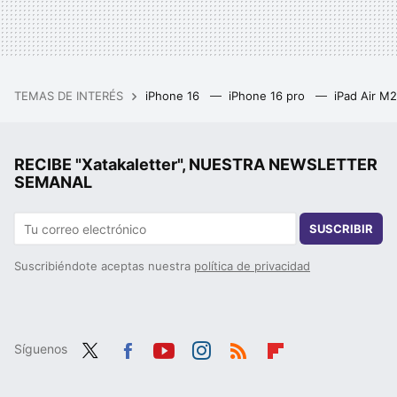
TEMAS DE INTERÉS
iPhone 16
iPhone 16 pro
iPad Air M
RECIBE "Xatakaletter", NUESTRA NEWSLETTER
SEMANAL
SUSCRIBIR
Suscribiéndote aceptas nuestra
política de privacidad
Síguenos
Twit
Fac
You
Inst
RSS
Flip