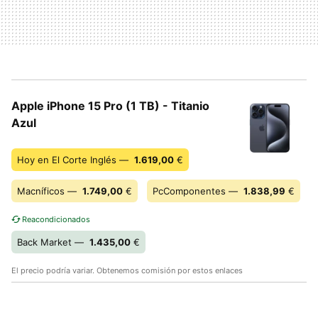
Apple iPhone 15 Pro (1 TB) - Titanio
Azul
Hoy en El Corte Inglés —
1.619,00
€
Macníficos —
1.749,00
€
PcComponentes —
1.838,99
€
Reacondicionados
Back Market —
1.435,00
€
El precio podría variar. Obtenemos comisión por estos enlaces