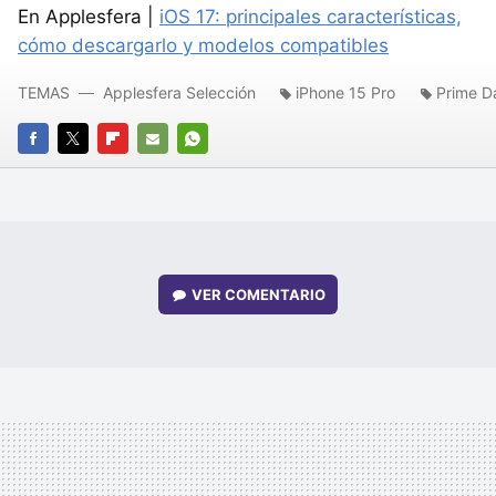
En Applesfera |
iOS 17: principales características,
cómo descargarlo y modelos compatibles
TEMAS
Applesfera Selección
iPhone 15 Pro
Prime D
FACEBOOK
TWITTER
FLIPBOARD
E-
WHATSAPP
MAIL
VER
COMENTARIO