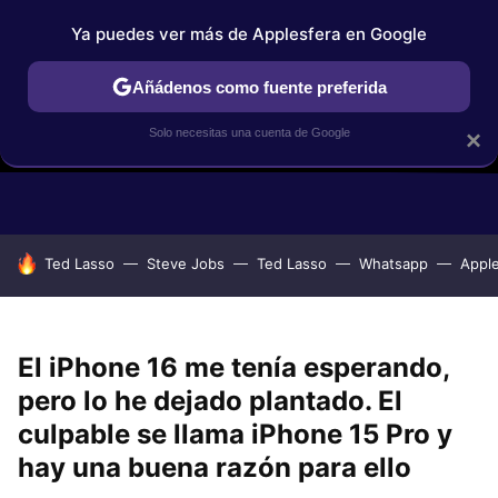
Ya puedes ver más de Applesfera en Google
Añádenos como fuente preferida
Solo necesitas una cuenta de Google
×
GUÍAS DE COMPRA
COMPARATIVAS APPLE VS OTROS
OF
HOY SE HABLA DE
Ted Lasso
Steve Jobs
Ted Lasso
Whatsapp
Appl
El iPhone 16 me tenía esperando,
pero lo he dejado plantado. El
culpable se llama iPhone 15 Pro y
hay una buena razón para ello