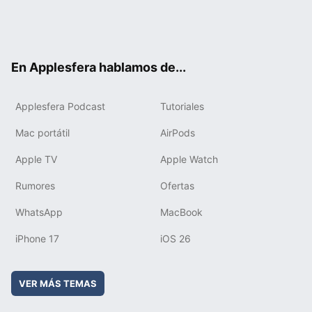
Twit
Fac
You
Inst
RSS
Flip
ter
ebo
tub
agr
boa
ok
e
am
rd
En Applesfera hablamos de...
Applesfera Podcast
Tutoriales
Mac portátil
AirPods
Apple TV
Apple Watch
Rumores
Ofertas
WhatsApp
MacBook
iPhone 17
iOS 26
VER MÁS TEMAS