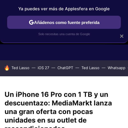
Ya puedes ver más de Applesfera en Google
Añádenos como fuente preferida
Solo necesitas una cuenta de Google
×
GUÍAS DE COMPRA
COMPARATIVAS APPLE VS OTROS
OF
HOY SE HABLA DE
Ted Lasso
iOS 27
ChatGPT
Ted Lasso
Whatsapp
Un iPhone 16 Pro con 1 TB y un
descuentazo: MediaMarkt lanza
una gran oferta con pocas
unidades en su outlet de