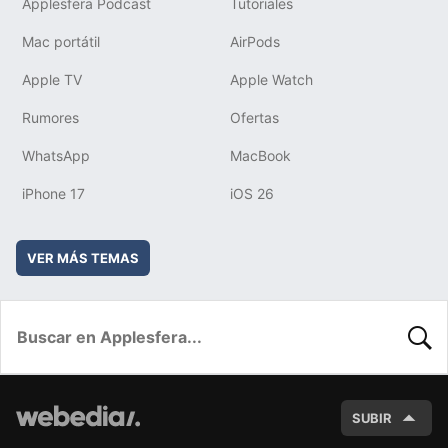
Applesfera Podcast
Tutoriales
Mac portátil
AirPods
Apple TV
Apple Watch
Rumores
Ofertas
WhatsApp
MacBook
iPhone 17
iOS 26
VER MÁS TEMAS
BUSC
SUBIR