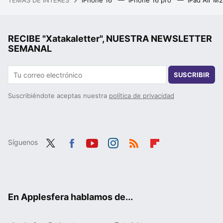
RECIBE "Xatakaletter", NUESTRA NEWSLETTER
SEMANAL
SUSCRIBIR
Suscribiéndote aceptas nuestra
política de privacidad
Síguenos
Twit
Fac
You
Inst
RSS
Flip
ter
ebo
tub
agr
boa
ok
e
am
rd
En Applesfera hablamos de...