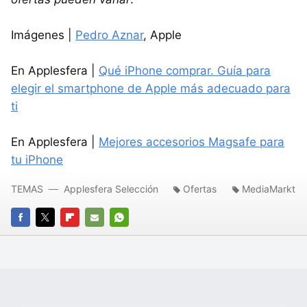
Imágenes |
Pedro Aznar
, Apple
En Applesfera |
Qué iPhone comprar. Guía para
elegir el smartphone de Apple más adecuado para
ti
En Applesfera |
Mejores accesorios Magsafe para
tu iPhone
TEMAS
Applesfera Selección
Ofertas
MediaMarkt
FACEBOOK
TWITTER
FLIPBOARD
E-
WHATSAPP
MAIL