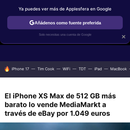
Ya puedes ver más de Applesfera en Google
Añádenos como fuente preferida
Solo necesitas una cuenta de Google
×
GUÍAS DE COMPRA
COMPARATIVAS APPLE VS OTROS
OF
HOY SE HABLA DE
iPhone 17
Tim Cook
WiFi
TDT
iPad
MacBook
El iPhone XS Max de 512 GB más
barato lo vende MediaMarkt a
través de eBay por 1.049 euros