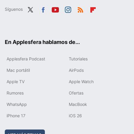
Síguenos
Twit
Fac
You
Inst
RSS
Flip
ter
ebo
tub
agr
boa
ok
e
am
rd
En Applesfera hablamos de...
Applesfera Podcast
Tutoriales
Mac portátil
AirPods
Apple TV
Apple Watch
Rumores
Ofertas
WhatsApp
MacBook
iPhone 17
iOS 26