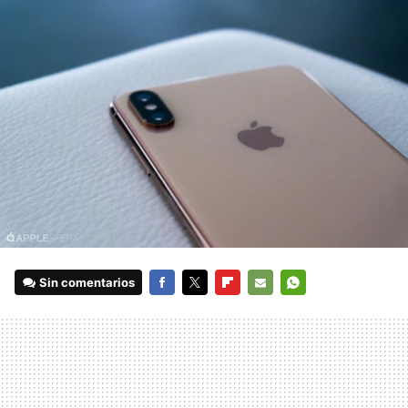
Sin comentarios
FACEBOOK
TWITTER
FLIPBOARD
E-
WHATSAPP
MAIL