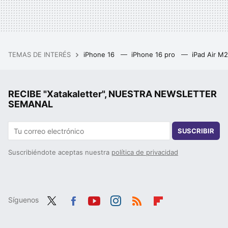
TEMAS DE INTERÉS
iPhone 16
iPhone 16 pro
iPad Air M
RECIBE "Xatakaletter", NUESTRA NEWSLETTER
SEMANAL
SUSCRIBIR
Suscribiéndote aceptas nuestra
política de privacidad
Síguenos
Twit
Fac
You
Inst
RSS
Flip