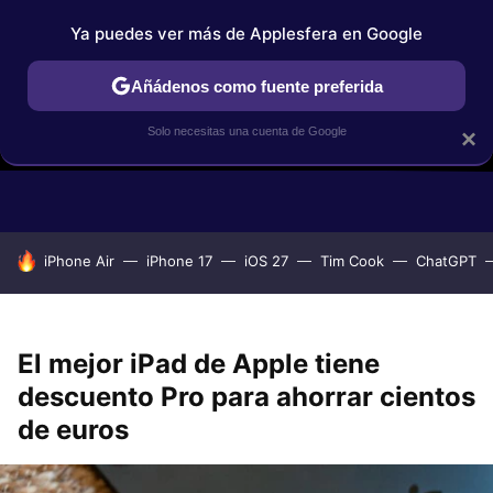
Ya puedes ver más de Applesfera en Google
Añádenos como fuente preferida
Solo necesitas una cuenta de Google
×
GUÍAS DE COMPRA
COMPARATIVAS APPLE VS OTROS
OF
HOY SE HABLA DE
iPhone Air
iPhone 17
iOS 27
Tim Cook
ChatGPT
El mejor iPad de Apple tiene
descuento Pro para ahorrar cientos
de euros