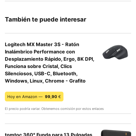
También te puede interesar
Logitech MX Master 3S - Ratón
Inalámbrico Performance con
Desplazamiento Rápido, Ergo, 8K DPI,
Funciona sobre Cristal, Clics
Silenciosos, USB-C, Bluetooth,
Windows, Linux, Chrome - Grafito
Hoy en Amazon —
99,90
€
El precio podría variar. Obtenemos comisión por estos enlaces
tomtoc 360° Funda para 13 Pulgadas