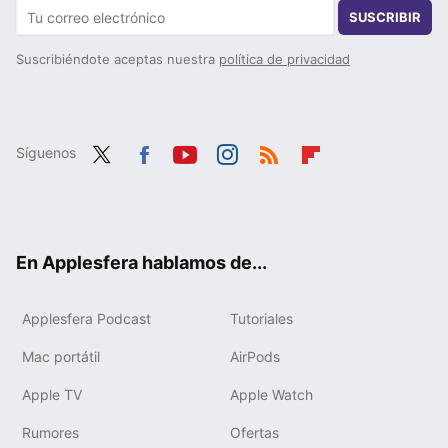
SUSCRIBIR
Suscribiéndote aceptas nuestra
política de privacidad
Síguenos
Twit
Fac
You
Inst
RSS
Flip
ter
ebo
tub
agr
boa
ok
e
am
rd
En Applesfera hablamos de...
Applesfera Podcast
Tutoriales
Mac portátil
AirPods
Apple TV
Apple Watch
Rumores
Ofertas