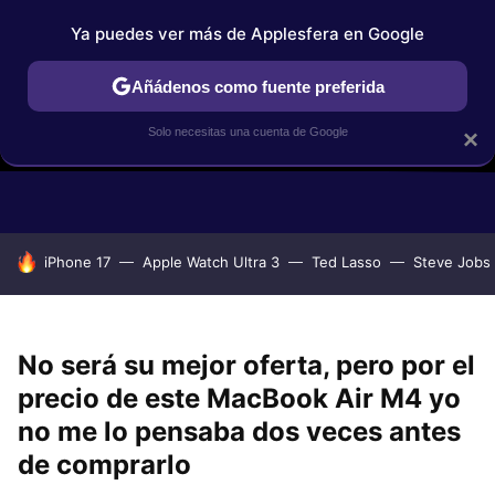
Ya puedes ver más de Applesfera en Google
Añádenos como fuente preferida
Solo necesitas una cuenta de Google
×
GUÍAS DE COMPRA
COMPARATIVAS APPLE VS OTROS
OF
HOY SE HABLA DE
iPhone 17
Apple Watch Ultra 3
Ted Lasso
Steve Jobs
No será su mejor oferta, pero por el
precio de este MacBook Air M4 yo
no me lo pensaba dos veces antes
de comprarlo