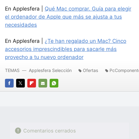
En Applesfera |
Qué Mac comprar. Guía para elegir
el ordenador de Apple que más se ajusta a tus
necesidades
En Applesfera |
¿Te han regalado un Mac? Cinco
accesorios imprescindibles para sacarle más
provecho a tu nuevo ordenador
TEMAS
Applesfera Selección
Ofertas
PcComponent
FACEBOOK
TWITTER
FLIPBOARD
E-
WHATSAPP
MAIL
Comentarios cerrados