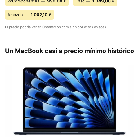
PcComponentes —
999,00
€
Fnac —
1.049,00
€
Amazon —
1.062,10
€
El precio podría variar. Obtenemos comisión por estos enlaces
Un MacBook casi a precio mínimo histórico