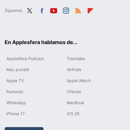
Síguenos
Twit
Fac
You
Inst
RSS
Flip
ter
ebo
tub
agr
boa
ok
e
am
rd
En Applesfera hablamos de...
Applesfera Podcast
Tutoriales
Mac portátil
AirPods
Apple TV
Apple Watch
Rumores
Ofertas
WhatsApp
MacBook
iPhone 17
iOS 26