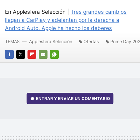
En Applesfera Selección |
Tres grandes cambios
llegan a CarPlay y adelantan por la derecha a
Android Auto. Apple ha hecho los deberes
TEMAS
Applesfera Selección
Ofertas
Prime Day 20
FACEBOOK
TWITTER
FLIPBOARD
E-
WHATSAPP
MAIL
ENTRAR Y ENVIAR UN COMENTARIO