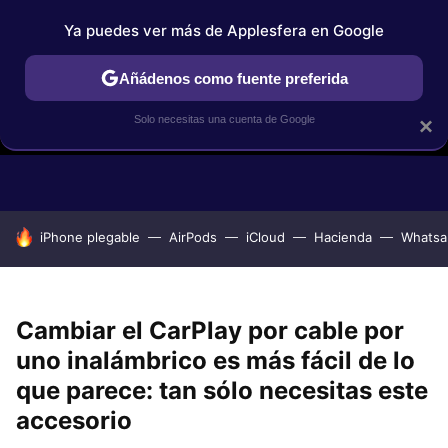
Ya puedes ver más de Applesfera en Google
Añádenos como fuente preferida
Solo necesitas una cuenta de Google
×
GUÍAS DE COMPRA
COMPARATIVAS APPLE VS OTROS
OF
HOY SE HABLA DE
iPhone plegable
AirPods
iCloud
Hacienda
Whatsa
Cambiar el CarPlay por cable por
uno inalámbrico es más fácil de lo
que parece: tan sólo necesitas este
accesorio